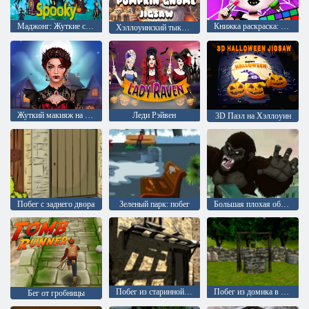
Маджонг: Жуткие соединения
Книжка раскраска: Хэллоуин Балерина Капучина
Хэллоуинский тыквенный гном Пазл
Жуткий макияж на Хэллоуин
Леди Рэйвен
3D Пазл на Хэллоуин
Побег с заднего двора
Зеленый парк: побег
Большая плохая обезьяна
Побег из старинной деревни
Побег из домика в лесу: эпизод 1
Бег от гробницы