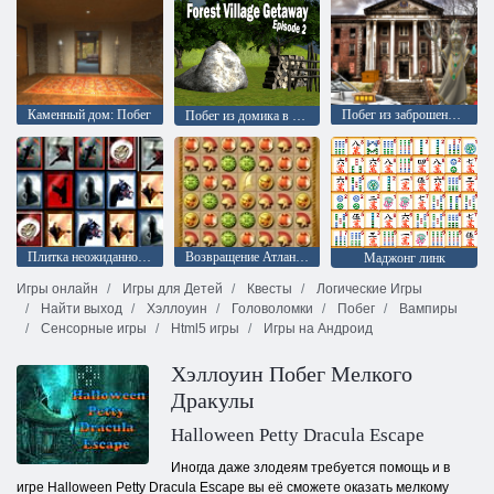
Каменный дом: Побег
Побег из заброшенного университета
Побег из домика в лесу: Эпизод 2
Плитка неожиданностей
Возвращение Атлантиды
Маджонг линк
Игры онлайн
Игры для Детей
Квесты
Логические Игры
Найти выход
Хэллоуин
Головоломки
Побег
Вампиры
Сенсорные игры
Html5 игры
Игры на Андроид
Хэллоуин Побег Мелкого
Дракулы
Halloween Petty Dracula Escape
Иногда даже злодеям требуется помощь и в
игре Halloween Petty Dracula Escape вы её сможете оказать мелкому