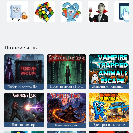
Похожие игры
Побег из логова Носферату
Животные, попавшие в ловушку вампиров, сбегают
Побег из логова Носферату
Логово вампира
Брейнрот выживание
Край вампиров