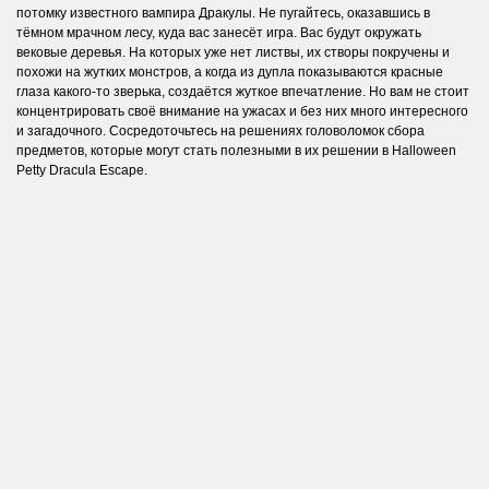
потомку известного вампира Дракулы. Не пугайтесь, оказавшись в
тёмном мрачном лесу, куда вас занесёт игра. Вас будут окружать
вековые деревья. На которых уже нет листвы, их створы покручены и
похожи на жутких монстров, а когда из дупла показываются красные
глаза какого-то зверька, создаётся жуткое впечатление. Но вам не стоит
концентрировать своё внимание на ужасах и без них много интересного
и загадочного. Сосредоточьтесь на решениях головоломок сбора
предметов, которые могут стать полезными в их решении в Halloween
Petty Dracula Escape.