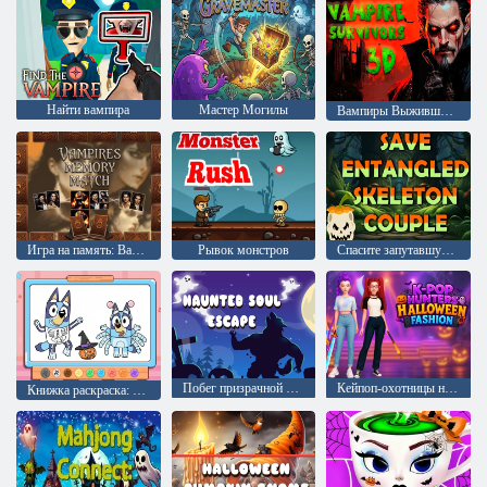
Найти вампира
Мастер Могилы
Вампиры Выжившие 3D
Игра на память: Вампиры
Рывок монстров
Спасите запутавшуюся пару скелетов
Побег призрачной души
Кейпоп-охотницы на демонов: Хэллоуинская мода
Книжка раскраска: костюм Блуи на Хэллоуин