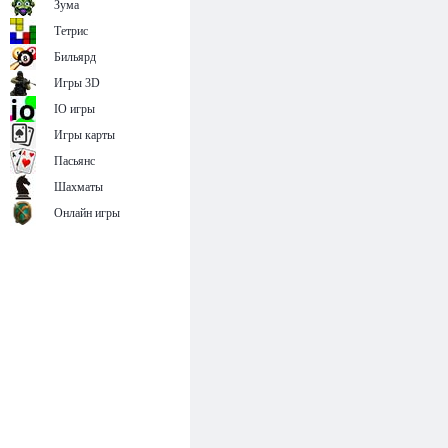
Зума
Тетрис
Бильярд
Игры 3D
IO игры
Игры карты
Пасьянс
Шахматы
Онлайн игры