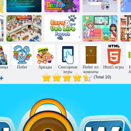
Забавный
Симулятор
доктор:
виртуальной
Чрезвычайная
Ветеринарная
работы хирурга
ситуация
клиника
Сара,
ветеринар,
Сара жизнь
Больница
эпизод 11:
ветеринара 12:
с
доктора Даша
Хорёк
Хамелеон
ница
Побег
Аркады
Сенсорные
Побег из
Html5 игры
игры
комнаты
А
(Total 10)