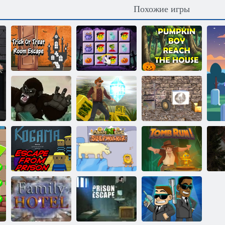
Похожие игры
Побег из
комнаты
Мальчик-тыква
Сладость или
Хэллоуинский
доберется до
гадость
матч: Трио
дома
Побег из
Большая
жуткого
плохая
Бег от
подвала: эпизод
обезьяна
гробницы
1
Когама: Побег
Адам и Ева:
Побег из
З
из тюрьмы
Лунатик
гробницы