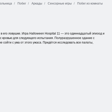
ольница
Побег
Аркады
Сенсорные игры
Побег из комнаты
 его ловушке. Игра Halloween Hospital 11 — это одиннадцатый эпизод и
у с кровью для следующего испытания. Полуразрушенное здание с
 сойти с ума от этого ужаса. Придётся исследовать все палаты,