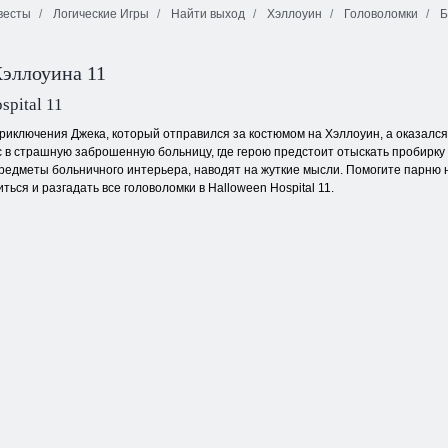
весты
Логические Игры
Найти выход
Хэллоуин
Головоломки
Б
Семейный
Побег из
Ловцы на
отель
тюрьмы
пришельцев
эллоуина 11
spital 11
иключения Джека, который отправился за костюмом на Хэллоуин, а оказался в
с в страшную заброшенную больницу, где герою предстоит отыскать пробирк
редметы больничного интерьера, наводят на жуткие мысли. Помогите парню не
ться и разгадать все головоломки в Halloween Hospital 11.