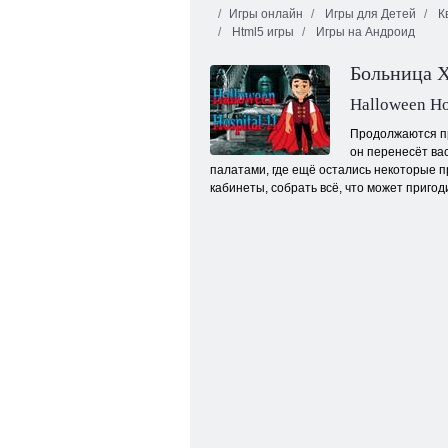
Игры онлайн
Игры для Детей
К
Html5 игры
Игры на Андроид
Больница Х
Halloween Ho
Продолжаются пр
он перенесёт ва
Паника в зоопарке
палатами, где ещё остались некоторые п
кабинеты, собрать всё, что может пригоди