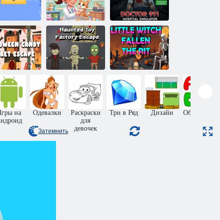
Ветеринар:
Маленький
Симулятор
Милые
кошачий
больницы:
животные
доктор 2026
Доктор 911
Побег из
Побег с
корзины
фабрики
Маленькая
ладостей на
игрушек с
Ведьма,
Хэллоуин
привидениями
Падшая в Яму
Игры на
Одевалки
Раскраски
Три в Ряд
Дизайн
Обучающие
ндроид
для
девочек
Затемнить