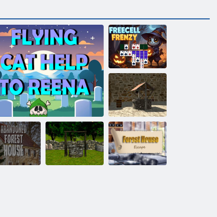
Пасьянс
Безумие
свободной
ячейки
Старинная
деревня 2:
побег
Побег из
аброшенный
домика в лесу:
Побег из
лесной дом
Помощь летающего кота Рине
эпизод 1
лесного домика