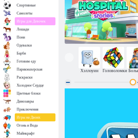
Спортивные
Самолеты
Игры для Девочек
Лошади
Пони
Одевалки
Барби
Готовим еду
Парикмахерская
Хэллоуин
Головоломки
Боль
Раскраски
Холодное Сердце
Цветные блоки
Истории Центральной больницы
Динозавры
Приключения
Игры на Двоих
Огонь и Вода
Майнкрафт