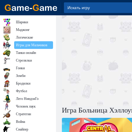
Шарики
Маджонг
Логические
Игры для Мальчиков
Танки онлайн
Стрелялки
Гонки
Зомби
Бродилки
Футбол
Лего НиндзяГо
Человек паук
Игра Больница Хэллоу
Стратегии
Война
Снайпер