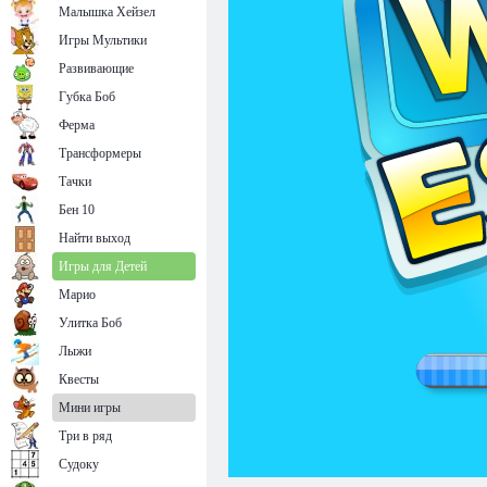
Малышка Хейзел
Игры Мультики
Развивающие
Губка Боб
Ферма
Трансформеры
Тачки
Бен 10
Найти выход
Игры для Детей
Марио
Улитка Боб
Лыжи
Квесты
Мини игры
Три в ряд
Судоку