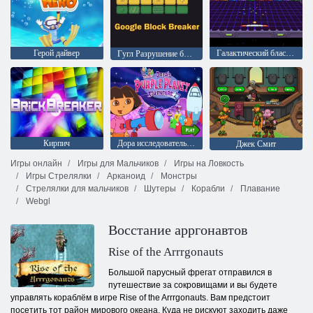
Герой дайвер
Галактический бластер
Гугл Разрушение блоков
Кирпич
Дора исследовательница: Приключения Доры на фиолетовой планете
Джек Смит
Игры онлайн
Игры для Мальчиков
Игры на Ловкость
Игры Стрелялки
Арканоид
Монстры
Стрелялки для мальчиков
Шутеры
Корабли
Плавание
Webgl
Восстание арргонавтов
Rise of the Arrrgonauts
Большой парусный фрегат отправился в
путешествие за сокровищами и вы будете
управлять кораблём в игре Rise of the Arrrgonauts. Вам предстоит
посетить тот район мирового океана. Куда не рискуют заходить даже