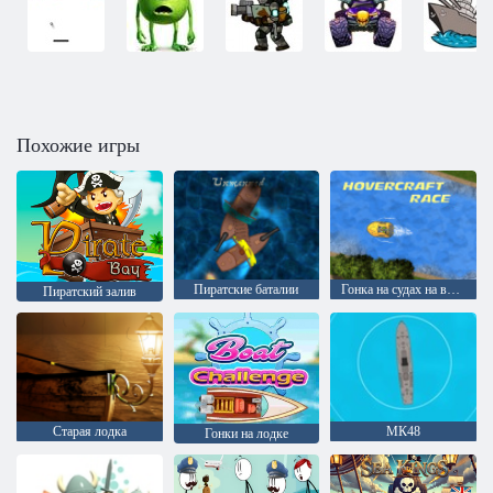
Похожие игры
Пиратские баталии
Гонка на судах на воздушной подушке
Пиратский залив
Старая лодка
МК48
Гонки на лодке