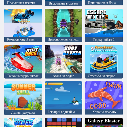
Плавающая песочница
Приключения Дэна на лодке
Выживание в океане
Командующий армией Крафт
Приключения на лодке
Город побега 2
Гонка на гидроциклах
Атака на лодке
Стрельба на скоростном катере
Бегущий водный мотоцикл
Хорошо плавать
Летняя ракушка