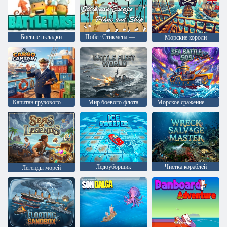
Боевые вкладки
Побег Стикмена — Самолет и корабль
Морские короли
Капитан грузового судна
Мир боевого флота
Морское сражение 505
Ледоуборщик
Чистка кораблей
Легенды морей