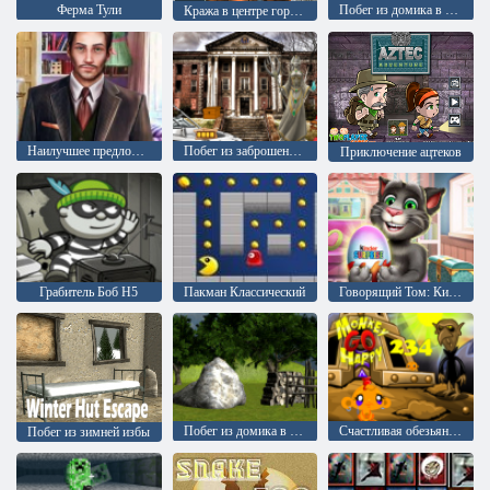
Ферма Тули
Побег из домика в лесу: эпизод 1
Кража в центре города
Наилучшее предложение
Побег из заброшенного университета
Приключение ацтеков
Грабитель Боб H5
Пакман Классический
Говорящий Том: Киндер сюрприз
Побег из домика в лесу: Эпизод 2
Счастливая обезьянка: уровень 234
Побег из зимней избы