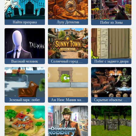
Найти призрака
Лулу Детектив
Побег из Зоны
Высокий человек
Солнечный город Поиск предметов
Побег с заднего двора
Зеленый парк: побег
Ам Ням: Мания манго
Скрытые объекты: пиратские сокровища