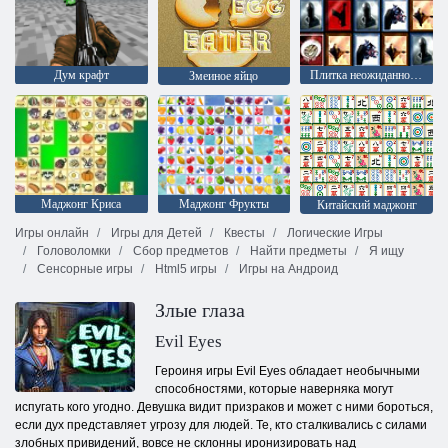
Дум крафт
Плитка неожиданностей
Змеиное яйцо
Маджонг Криса
Маджонг Фрукты
Китайский маджонг
Игры онлайн
Игры для Детей
Квесты
Логические Игры
Головоломки
Сбор предметов
Найти предметы
Я ищу
Сенсорные игры
Html5 игры
Игры на Андроид
Злые глаза
Evil Eyes
Героиня игры Evil Eyes обладает необычными
способностями, которые наверняка могут
испугать кого угодно. Девушка видит призраков и может с ними бороться,
если дух представляет угрозу для людей. Те, кто сталкивались с силами
злобных привидений, вовсе не склонны иронизировать над