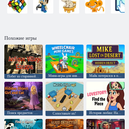
Похожие игры
Мини-игры для инвалидных колясок
Майк потерялся в пустыне: поиск предметов
Побег из старинной деревни
Поиск предметов: Девочка и кот
История любви: Найди кусочек
Сопоставьте их!