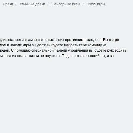
Драки
Уличные драки
Сенсорные игры
Html5 игры
динках против самых заклятых своих противников злодеев. Вы в игре
елом в начале игры вы должны будете набрать себе команду из
 злодеи. С помощью специальной панели управления вы будете руководить
пока их шкала жизни не опустеет. Тогда противник погибнет, и вы