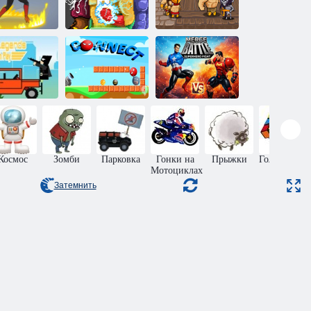
Угадайте
тряд супер
пиксельные
Герои мифов:
ероев: Битва
комиксы
Воины Богов
грать могут
Слияние
лько легенды
Соединение
супергероев
Космос
Зомби
Парковка
Гонки на
Прыжки
Головоломк
Мотоциклах
Затемнить