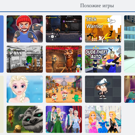
Похожие игры
Мужчина
драчун: Кулак
ярости
Улицы Ярости
Воин-палка
Куриный жокей
Куриный
Тунг Тунг
всадник Тунг
Сахур Бой
Тунг Сахур Бой
Угонщик авто
Холодное
Гравити Фолз:
сердце: салон
Шериф Келли:
Загадочная
причесок
Дикий день
Земля