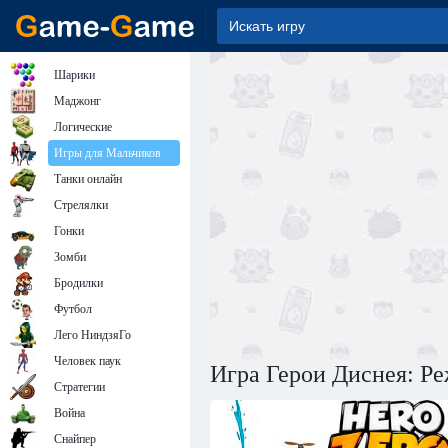
Шарики
Маджонг
Логические
Игры для Мальчиков
Танки онлайн
Стрелялки
Гонки
Зомби
Бродилки
Футбол
Лего НиндзяГо
Человек паук
Игра Герои Диснея: Р
Стратегии
Война
Снайпер