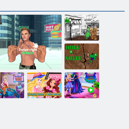
Итальянский
Брейнрот Репо:
Улица Ярости
Халк Ближний
бой
Ледяная
королева:
Спящая
Спящая
Уборка
красавица и
красавица в
гардероба
Мастер ударов!
Браер Бьюти
костюме злодея