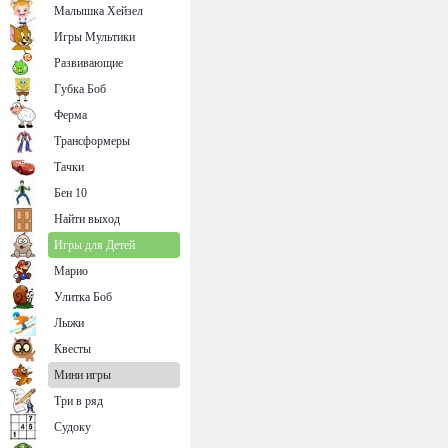
Малышка Хейзел
Игры Мультики
Развивающие
Губка Боб
Ферма
Трансформеры
Тачки
Бен 10
Найти выход
Игры для Детей
Марио
Улитка Боб
Лыжи
Квесты
Мини игры
Три в ряд
Судоку