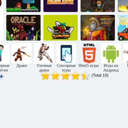
Приключения
Симулятор
Трофеи героев
О
героя
героя
2
г
Оракул:
Инструмент
Шейкс и
И
для героев
Гладиаторы
Фиджет
то
ерные
Драки
Уличные
Сенсорные
Html5 игры
Игры на
тегии
драки
игры
Андроид
(Total 10)