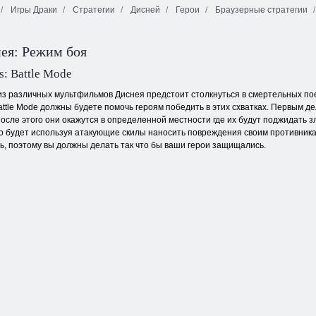
Игры Драки
Стратегии
Дисней
Герои
Браузерные стратегии
Феи: Легенда о
Чудовище:
Уход за
Лучшая зимняя
Королевский
животными
пара
бутик принцесс
ея: Режим боя
s: Battle Mode
из различных мультфильмов Диснея предстоит столкнуться в смертельных пое
attle Mode должны будете помочь героям победить в этих схватках. Первым д
осле этого они окажутся в определенной местности где их будут поджидать
 будет используя атакующие скилы наносить повреждения своим противникам 
ть, поэтому вы должны делать так что бы ваши герои защищались.