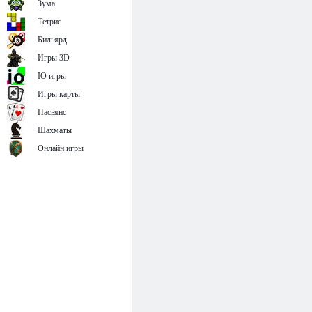
Зума
Тетрис
Бильярд
Игры 3D
IO игры
Игры карты
Пасьянс
Шахматы
Онлайн игры