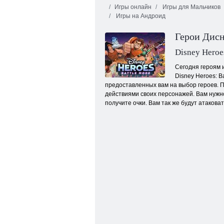
Игры онлайн
Игры для Мальчиков
Игры на Андроид
Герои Дисн
Disney Heroe
Сегодня героям 
Disney Heroes: B
Король бойцов 97
предоставленных вам на выбор героев. П
действиями своих персонажей. Вам нужно
получите очки. Вам так же будут атакова