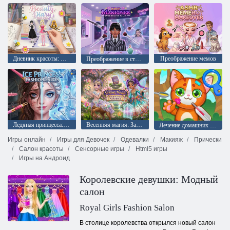
Дневник красоты: Переодевание своими руками
Преображение мемов
Преображение в стиле К-Поп: Салон красоты
Ледяная принцесса: Модный салон
Весенняя магия: Зачарованный шкаф
Лечение домашних животных
Игры онлайн
Игры для Девочек
Одевалки
Макияж
Прически
Салон красоты
Сенсорные игры
Html5 игры
Игры на Андроид
Королевские девушки: Модный
салон
Royal Girls Fashion Salon
В столице королевства открылся новый салон