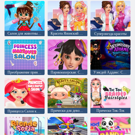
Салон для животных: Супер звезда
Красота Японский Спа
Суперзвезда красоты
Преображение принцессы в салоне
Парикмахерская: Салон красоты
Уэнсдей Аддамс: Салон красоты
Прически для девочек из салона красоты
Прически Тик-Ток
Принцесса Салон красоты