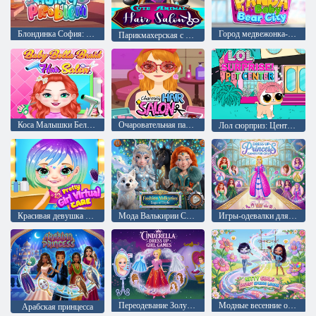
Блондинка София: Проблемы с волосами
Город медвежонка-панды
Парикмахерская с милыми животными
Коса Малышки Беллы Парикмахерская
Очаровательная парикмахерская
Лол сюрприз: Центр домашних животных
Красивая девушка Виртуальная помощь
Мода Валькирии Сага о стиле
Игры-одевалки для девочек
Переодевание Золушки
Модные весенние образы для девочек-кошек
Арабская принцесса