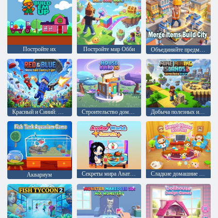
Постройте их
Постройте мир Обби
Объединяйте предметы, стройте город
Красный и Синий: Стройте! Разрушайте! Сражайтесь!
Строительство дома в 3D
Добыча полезных ископаемых на Островах 2: Город Скайблок!
Секреты мира Аватара
Сладкие домашние истории
Аквариум