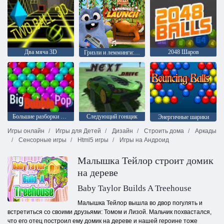
Два мяча 3D
2048 Шаров
Гризли и лемминги: запуск леммингов
Большие разборки с пузырями
Следующий гонщик
Энергичные шарики
Игры онлайн
Игры для Детей
Дизайн
Строить дома
Аркады
Сенсорные игры
Html5 игры
Игры на Андроид
Малышка Тейлор строит домик
на дереве
Baby Taylor Builds A Treehouse
Малышка Тейлор вышла во двор погулять и
встретиться со своими друзьями: Томом и Лизой. Мальчик похвастался,
что его отец построил ему домик на дереве и нашей героине тоже