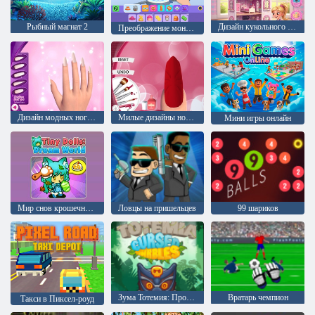
Рыбный магнат 2
Дизайн кукольного домика
Преображение монстра 3D: Микс Монстров
Дизайн модных ногтей
Милые дизайны ногтей 3D
Мини игры онлайн
Мир снов крошечных кукол
Ловцы на пришельцев
99 шариков
Зума Тотемия: Проклятые шарики
Вратарь чемпион
Такси в Пиксел-роуд