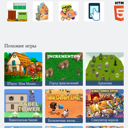
Похожие игры
Город приключений
Аркалона
IPlayer: Моя Маленькая Ферма
Вавилонская башня
Симулятор короля
Бесконечная жизнь в пустыне