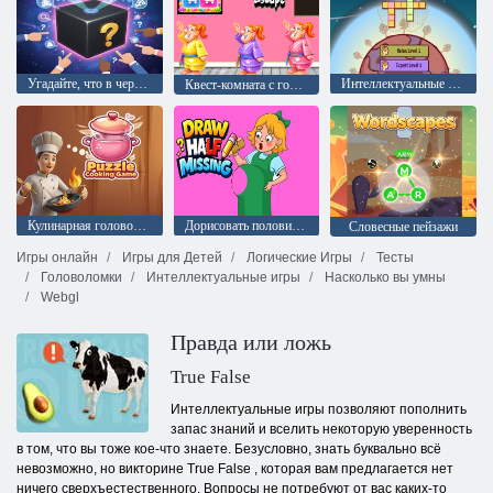
Угадайте, что в черном ящике?
Интеллектуальные игры: математические кроссворды
Квест-комната с головоломками из конфет
Кулинарная головоломка
Дорисовать половинку
Словесные пейзажи
Игры онлайн
Игры для Детей
Логические Игры
Тесты
Головоломки
Интеллектуальные игры
Насколько вы умны
Webgl
Правда или ложь
True False
Интеллектуальные игры позволяют пополнить
запас знаний и вселить некоторую уверенность
в том, что вы тоже кое-что знаете. Безусловно, знать буквально всё
невозможно, но викторине True False , которая вам предлагается нет
ничего сверхъестественного. Вопросы не потребуют от вас каких-то