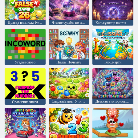
Правда или ложь № 26
Чтение судьбы по имени
Калькулятор настоящей любви
Угадай слово
Наука: Почему?
ГеоСмарти
Садовый мозг Учись и расти
Детская викторина: Поппи Плейтайм 5
Сравнение чисел