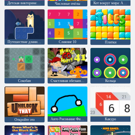
Детская викторина: Легенда Брейнрот 67
Кот вокруг мира: Альпийские озера
Числовые пчёлы
Путешествие длинного кота
Слияние 10
Плитки
Сокобан
Счастливая обезьянка: Уровень 41
Кольца
Авто Рисование Физика
Какуро
Откройте это