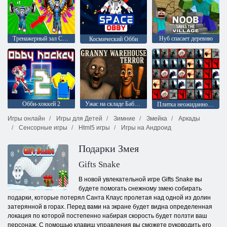
Тренажерный зал Симулятор Онлайн Побег
Нуб спасает деревню
Космический Обби
Обби-хоккей 2
Ужас на складе Бабушки
Плитка неожиданностей
Игры онлайн
Игры для Детей
Зимние
Змейка
Аркады
Сенсорные игры
Html5 игры
Игры на Андроид
Подарки Змея
Gifts Snake
В новой увлекательной игре Gifts Snake вы
будете помогать снежному змею собирать
подарки, которые потерял Санта Клаус пролетая над одной из долин
затерянной в горах. Перед вами на экране будет видна определенная
локация по которой постепенно набирая скорость будет ползти ваш
персонаж. С помощью клавиш управления вы сможете руководить его