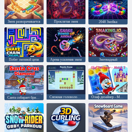
Змея разворачивается
Проклятая змея
2048 Змейка
Побег змеиной цепи
Арена усиления змеи
Змеевидный
Снежная головоломка
Олаф дизайнер - Матч 3
Санта собирает бриллианты