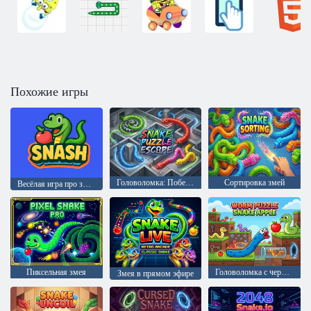
Похожие игры
Головоломка: Побег змеи
Сортировка змей
Весёлая игра про змей
Пиксельная змея
Головоломка с червями: Змеиное яблоко
Змея в прямом эфире