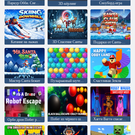
Паркур Обби. Снежный всадник
Сноуборд-игра
3D-кёрлинг
Катание на лыжах
3D Спасение Санты
Подарки от Санта-Клауса
Мистер Санта бежит
Пузырьковый шутер Аркада
Счастливая Земля Обби
Побег из чёрного шара: Безумный бегун
Хагги Вагги спасает Кисси Мисси
Орбо дрон Побег робота