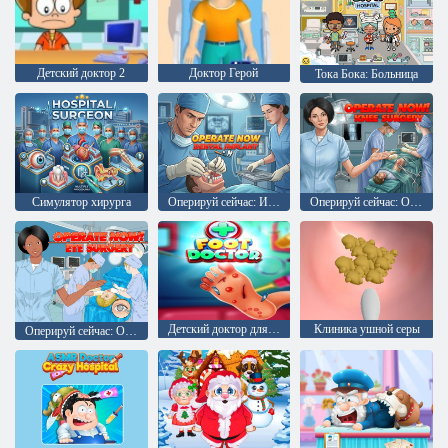
Детский доктор 2
Доктор Герой
Тока Бока: Больница
Симулятор хирурга
Оперируй сейчас: Имплантация зубов
Оперируй сейчас: Операция на колене
Детский доктор для ног
Клиника ушной серы
Оперируй сейчас: Операция на глазах