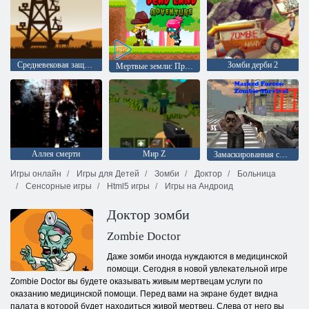
Средневековая защита Z
Зомби дерби 2
Мертвые земли: Приключение
Аллея смерти
Мир Z
Замаскированная сила: Выживание зомби
Игры онлайн
Игры для Детей
Зомби
Доктор
Больница
Сенсорные игры
Html5 игры
Игры на Андроид
Доктор зомби
Zombie Doctor
Даже зомби иногда нуждаются в медицинской
помощи. Сегодня в новой увлекательной игре
Zombie Doctor вы будете оказывать живым мертвецам услуги по
оказанию медицинской помощи. Перед вами на экране будет видна
палата в которой будет находиться живой мертвец. Слева от него вы