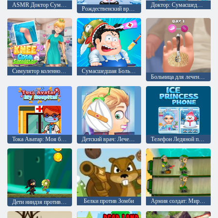
ASMR Доктор Сумасшедшая Больница
Доктор: Сумасшедшая больница
Рождественский врач стоматолог
Симулятор коленного сустава
Сумасшедшая Больница: Доктор
Больница для лечения стоп
Toкa Аватар: Моя больница
Детский врач: Лечение ушей
Телефон Ледяной принцессы
Белки против Зомби
Армия солдат: Мировые войны
Дети ниндзя против зомби