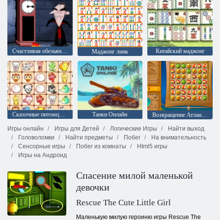
Счастливая обезьянка Часть 2
Китайский маджонг
Маджонг линк
Сказочные питомцы связь
Танки Онлайн
Возвращение Атлантиды
Игры онлайн
Игры для Детей
Логические Игры
Найти выход
Головоломки
Найти предметы
Побег
На внимательность
Сенсорные игры
Побег из комнаты
Html5 игры
Игры на Андроид
Спасение милой маленькой
девочки
Rescue The Cute Little Girl
Маленькую милую героиню игры Rescue The