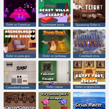
Побег из Горной деревни
Чудовищная вилла Побег
Прожектор Побег из комнаты
Побег из дома археолога
Побег из гробницы
Семейный отель
Побег сокола
Побег из форта Египта
Спокойный мальчик: Побег