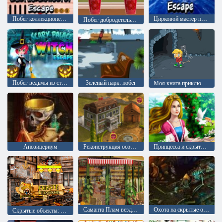
Побег коллекционера кактусов
Цирковой мастер побег
Побег добродетельной девушки
Побег ведьмы из страшного дворца Палани
Зеленый парк: побег
Моя книга приключений 2
Апозицериум
Реконструкция особняка
Принцесса и скрытые объекты
Саманта Плам вездесущий повар 2
Охота на скрытые объекты: Часть 2
Скрытые объекты: пиратские сокровища