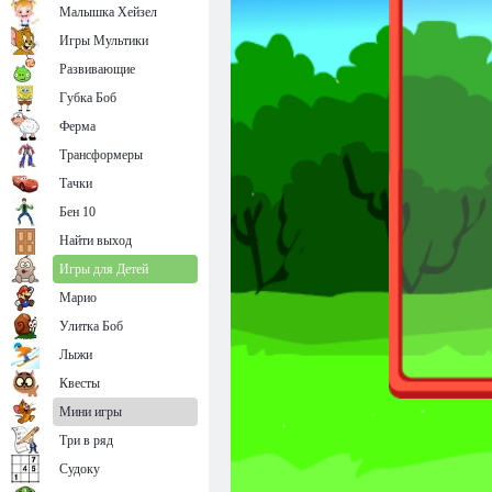
Малышка Хейзел
Игры Мультики
Развивающие
Губка Боб
Ферма
Трансформеры
Тачки
Бен 10
Найти выход
Игры для Детей
Марио
Улитка Боб
Лыжи
Квесты
Мини игры
Три в ряд
Судоку