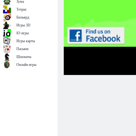
Зума
Тетрис
Бильярд
Игры 3D
IO игры
Игры карты
Пасьянс
Шахматы
Онлайн игры