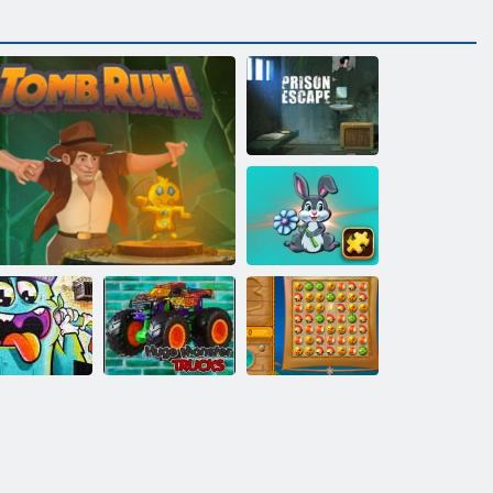
Побег из
тюрьмы
Мозаика
кролика
Огромные
Загадки
грузовики
Возвращение
граффити
Побег из гробницы
монстры
Атлантиды