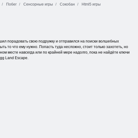
Побег
Сенсорные игры
Сокобан
Html5 игры
решил порадовать свою подружку и отправился на поиски волшебных
ть то что ему нужно. Попасть туда несложно, стоит только захотеть, но
ном месте навсегда или по крайней мере надолго, пока не найдёте ключи
Egg Land Escape.