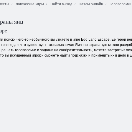
весты
Логические Игры
Найти выход
Пазлы онлайн
Головоломки
Красный и
Ежедневный
Огонь и Вода 4
Зеленый 2
маджонг
траны яиц
ape
сти поиски чего-то необычного вы узнаете в игре Egg Land Escape. Её герой 
 разведал, что существует так называемая Яичная страна, где можно раздобы
 решать головоломки и задачки на сообразительность, можете застрять в яич
 что вы искушённый игрок и сможете найти подсказки и применить их в дело в 