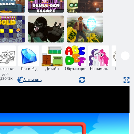
частливый
Побег из
Паровой
бег мальчика
логова черепов
сортировщик
Большая
плохая
Бег от
лотые толчки
обезьяна
гробницы
аскраски
Три в Ряд
Дизайн
Обучающие
На память
Прыжки
для
девочек
Затемнить