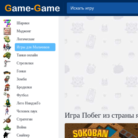
Шарики
Маджонг
Логические
Игры для Мальчиков
Танки онлайн
Стрелялки
Гонки
Зомби
Бродилки
Футбол
Лего НиндзяГо
Человек паук
Игра Побег из страны 
Стратегии
Война
Снайпер