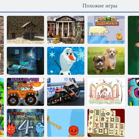
Похожие игры
Старинная
Побег из
деревня 2:
заброшенного
Адам и Ева:
побег
университета
Лунатик
Побег из
комнаты
Холодное
Пазлы на
фантазии
сердце: пазлы
каждый день
Хэллоуин
Грузовик
Роскошный
Головоломка
мотоцикл
Любящие пары