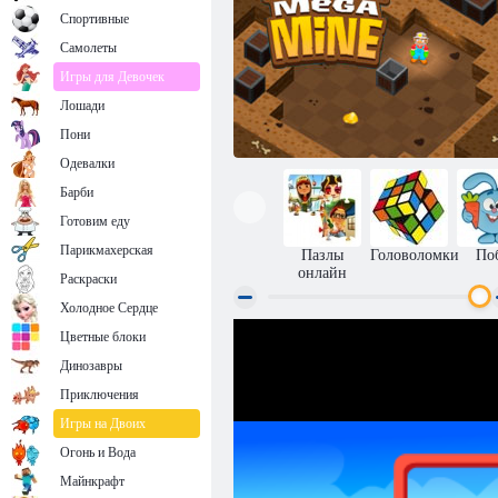
Спортивные
Самолеты
Игры для Девочек
Лошади
Пони
Одевалки
Барби
Готовим еду
Парикмахерская
Пазлы
Головоломки
По
онлайн
Раскраски
Холодное Сердце
Цветные блоки
Сокобан: Мега шахта
Динозавры
Приключения
Игры на Двоих
Огонь и Вода
Майнкрафт