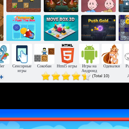
Амгел. День
Благодарения
Побег
Ежедневный
Побег из
непослушного
С
сокобан
комнаты 6
ребенка
по
Сокобан Толкай
Переместить
коробку
коробку 3D
Толкаем золото
Зо
бег
Сенсорные
Сокобан
Html5 игры
Игры на
Одевалки
Р
игры
Андроид
(Total 10)