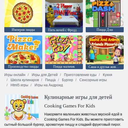
Империя пиццы
Пицца Дэш
Пять ночей с Фредди: 2 игрока Пицца
Производство пиццы
Пицца мальчик
Саша и друзья животных пиццерия
Игры онлайн
Игры для Детей
Приготовление еды
Кухня
Школа кулинаров
Пицца
Бургер
Сенсорные игры
Html5 игры
Игры на Андроид
Кулинарные игры для детей
Cooking Games For Kids
Накормите маленьких животных вкусной едой в
Cooking Games For Kids. Вы можете приготовить
сытный большой бургер, ароматную пиццу и сладкий фруктовый пирог.