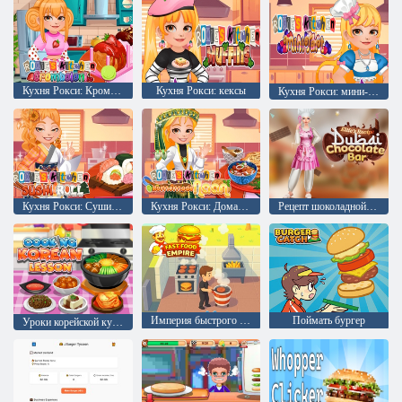
Кухня Рокси: Кромболони
Кухня Рокси: кексы
Кухня Рокси: мини-тарт
Кухня Рокси: Суши-роллы
Кухня Рокси: Домашние лепешки наан
Рецепт шоколадной плитки Дубай от Элли
Империя быстрого питания
Поймать бургер
Уроки корейской кухни