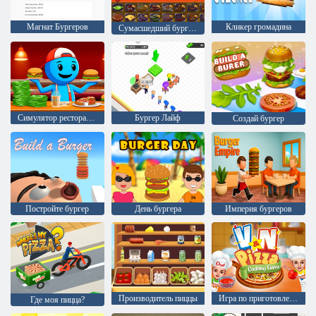
Магнат Бургеров
Кликер громадина
Сумасшедший бургер : Лучший магазин бургеров
Симулятор ресторана: Бургеры и пицца
Бургер Лайф
Создай бургер
Постройте бургер
День бургера
Империя бургеров
Производитель пиццы
Игра по приготовлению пиццы
Где моя пицца?