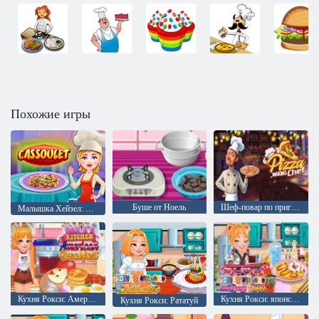
Похожие игры
Буше от Ноель
Шеф-повар по приготовлению пиццы
Малышка Хейзел: Кассуле
Кухня Рокси: Американский завтрак
Кухня Рокси: японское карри
Кухня Рокси: Рататуй