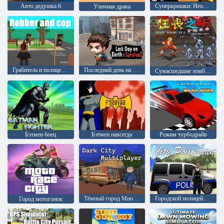
Авто дедушка 6
Суперкрошки: Необычная неделя
Уличная драка
Грабитель и полицейский
Последний день на Земле: Выживание
Сумасшедшие зомби Версия 2 Пересекающийся герой
Бэтмен боец
Бэтмен навсегда
Режим турбодрайв
Тёмный город Многопользовательская игра
Городской полицейский
Город мотогонок