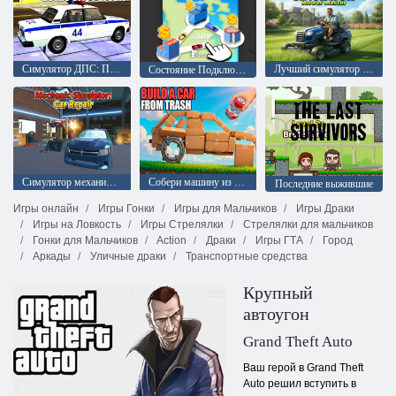
Симулятор ДПС: Погоня в Бутылочном городе
Лучший симулятор газонокосилки: Мастер газонокосилки
Состояние Подключение
Симулятор механика: Ремонт автомобилей
Собери машину из мусора
Последние выжившие
Игры онлайн
Игры Гонки
Игры для Мальчиков
Игры Драки
Игры на Ловкость
Игры Стрелялки
Стрелялки для мальчиков
Гонки для Мальчиков
Action
Драки
Игры ГТА
Город
Аркады
Уличные драки
Транспортные средства
Крупный
автоугон
Grand Theft Auto
Ваш герой в Grand Theft
Auto решил вступить в