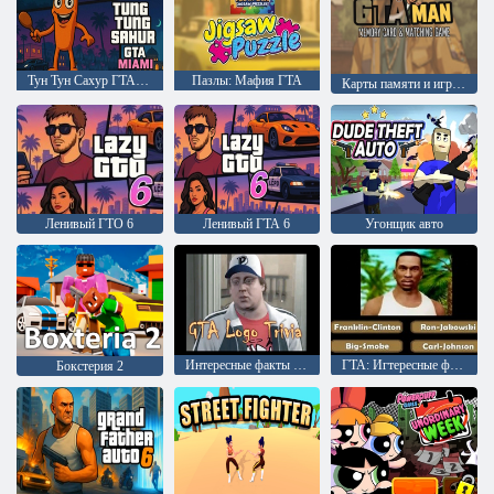
Тун Тун Сахур ГТА Майами
Пазлы: Мафия ГТА
Карты памяти и игра на соответствие: ГТА Человек
Ленивый ГТО 6
Ленивый ГТА 6
Угонщик авто
Интересные факты о логотипе ГТА
ГТА: Игтересные факты о логотипе
Бокстерия 2