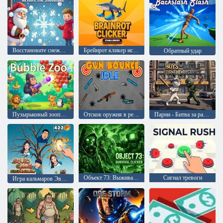
Восстановите снежинку
Брейнрот кликер испытание
Обратный удар
Пузырьковый зоопарк
Отскок оружия в режиме ожидания
Парни - Битва за район
Объект 73: Выживание в кликере
Сигнал тревоги
Игра кальмаров Эволюция: Все персонажи!