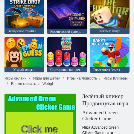
Выпадение страйка Кейсы и ранги
Когама: Лифт
Космический гримуар – космический кликер
Угадай эмодзи
Сортировка по цвету обручей
Счастливая Земля Обби
Игры онлайн
Игры для Детей
Игры на Ловкость
Игры Кликеры
Время кликать
Webgl
Зелёный кликер
Продвинутая игра
Advanced Green
Clicker Game
Игра Advanced Green
Clicker Game - это