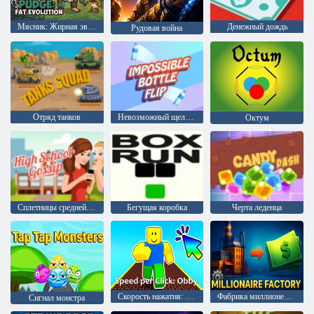
Мясник: Жирная эволюция
Денежный дождь
Рудовая война
Отряд танков
Невозможный щелчок бутылки
Октум
Сплетницы средней школы
Бегущая коробка
Черта леденца
Скорость нажатия: Обби
Фабрика миллионеров
Сигнал монстра