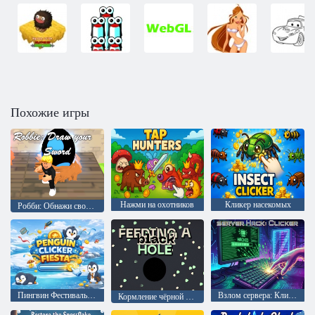
Похожие игры
Нажми на охотников
Кликер насекомых
Робби: Обнажи свой меч
Пингвин Фестиваль кликер
Взлом сервера: Кликер
Кормление чёрной дыры