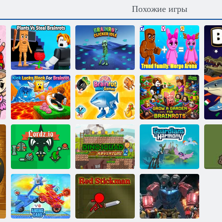
Похожие игры
Итальянский
брейнрот:
Семейство
Растения
бесконечный
трендов: Арена
против мемов
кликер
слияния
Удар по блоку
Брейнрот
Вырастите сад
для Брейнрота
Мини-игры
для Брейнрот
Приключение
Мой маленький
команды
пони: Опекуны
Лорды
динозавров 2
гармонии
Ук