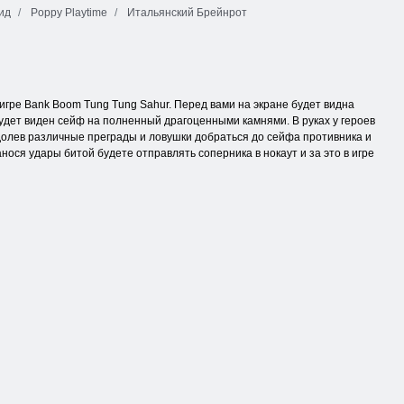
ид
Poppy Playtime
Итальянский Брейнрот
 игре Bank Boom Tung Tung Sahur. Перед вами на экране будет видна
будет виден сейф на полненный драгоценными камнями. В руках у героев
долев различные преграды и ловушки добраться до сейфа противника и
нося удары битой будете отправлять соперника в нокаут и за это в игре