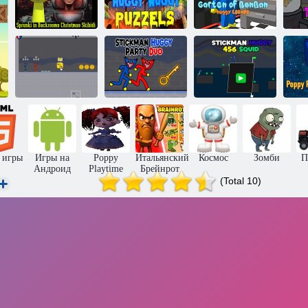
Скибиди
туалет. Террор
Поппи
Эк
Спрунки в
Плейтайм:
подсобных
Хагги Вагги
Побег Хагги из
Уб
помещениях
головоломка
сада Бан Бана
Хагги и
Стикмен и
Стикмен:
Хагги:
вечеринка на
Стикмен Хагги
К
Вечеринка Дуэт
двоих
456 Кальмар
 игры
Игры на
Poppy
Итальянский
Космос
Зомби
П
Андроид
Playtime
Брейнрот
(Total 10)