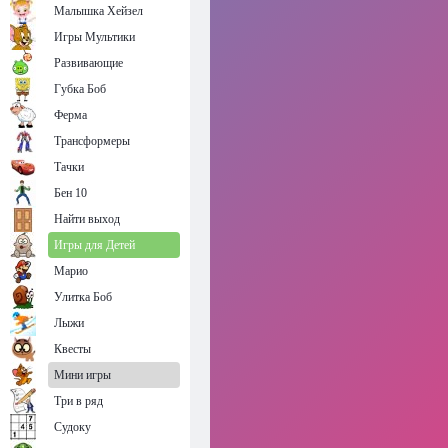
Малышка Хейзел
Игры Мультики
Развивающие
Губка Боб
Ферма
Трансформеры
Тачки
Бен 10
Найти выход
Игры для Детей
Марио
Улитка Боб
Лыжи
Квесты
Мини игры
Три в ряд
Судоку