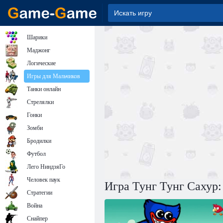
Шарики
Маджонг
Логические
Игры для Мальчиков
Танки онлайн
Стрелялки
Гонки
Зомби
Бродилки
Футбол
Лего НиндзяГо
Человек паук
Игра Тунг Тунг Сахур:
Стратегии
Война
Снайпер