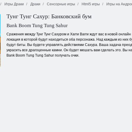
Игры Драки
Драки
Сенсорные игры
Html5 игры
Игры на Андро
Тунг Тунг Сахур: Банковский бум
Амонг Ас:
Красный
Конечная дуэль
Среди машин
Стикмен
роботов 3D
Bank Boom Tung Tung Sahur
Сражения между Тунг Тунг Сахуром и Хагги Вагги ждут вас в новой онлайн
локация в которой будут находиться оба персонажа. Над каждым из них 
будут биты. Вы будете управлять действиями Сахура. Ваша задача прео
украсить все драгоценные камни. Он будет мешать вам сделать это. Вы на
Bank Boom Tung Tung Sahur получать очки.