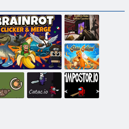
Ограбление
дома Балерины
Капучины
Пощёчина
Сахуру
Амонг Ас: с
Амонг Ас:
рощение.ио
Брйнрот Кликер и слияние
кошками
Самозванец.ио