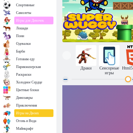
Спортивные
Самолеты
Игры для Девочек
Лошади
Пони
Одевалки
Барби
Готовим еду
Парикмахерская
Драки
Сенсорные
Html5
игры
Раскраски
Холодное Сердце
Цветные блоки
Супер Вагги
Динозавры
Приключения
Игры на Двоих
Огонь и Вода
Майнкрафт