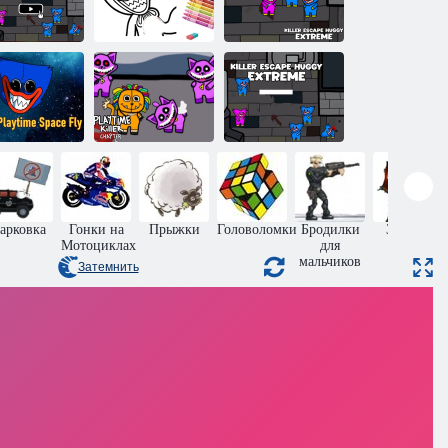
стремальный
Убийственный
Хагги:
побег:
ийственный
Раскраска
Экстремальный
побег
Хагги
Хагги
Поппи
Экстрим с
Плейтайм
Хагги
осмический
Время играть
Убийственный
полет
Убийца Глава 4
побег
арковка
Гонки на
Прыжки
Головоломки
Бродилки
Защита
Мотоциклах
для
замка
мальчиков
Затемнить