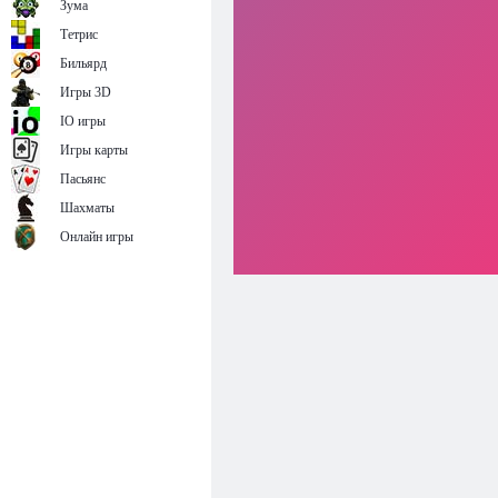
Зума
Тетрис
Бильярд
Игры 3D
IO игры
Игры карты
Пасьянс
Шахматы
Онлайн игры