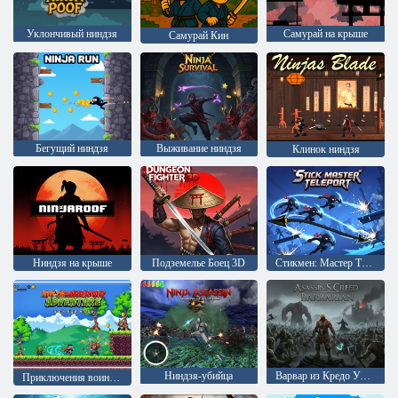
Уклончивый ниндзя
Самурай на крыше
Самурай Кин
Бегущий ниндзя
Выживание ниндзя
Клинок ниндзя
Ниндзя на крыше
Подземелье Боец 3D
Стикмен: Мастер Телепортации
Ниндзя-убийца
Варвар из Кредо Убийцы
Приключения воина-ниндзя