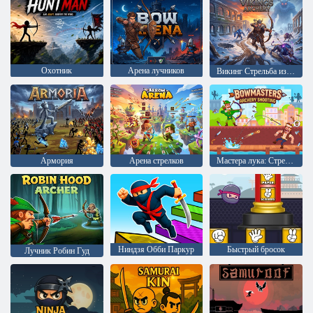
Охотник
Арена лучников
Викинг Стрельба из лука
Армория
Арена стрелков
Мастера лука: Стрельба из лука от
Ниндзя Обби Паркур
Быстрый бросок
Лучник Робин Гуд