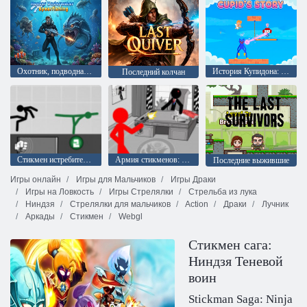
Охотник, подводная подводная охота
История Купидона: Лук любовного лучника
Последний колчан
Стикмен истребитель: Эпическая битва
Армия стикменов: Оборона
Последние выжившие
Игры онлайн
Игры для Мальчиков
Игры Драки
Игры на Ловкость
Игры Стрелялки
Стрельба из лука
Ниндзя
Стрелялки для мальчиков
Action
Драки
Лучник
Аркады
Стикмен
Webgl
Стикмен сага:
Ниндзя Теневой
воин
Stickman Saga: Ninja