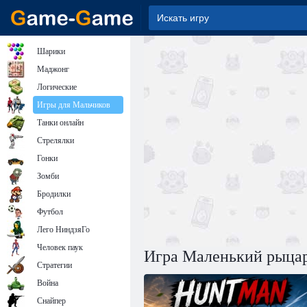
Шарики
Маджонг
Логические
Игры для Мальчиков
Танки онлайн
Стрелялки
Гонки
Зомби
Бродилки
Футбол
Лего НиндзяГо
Человек паук
Игра Маленький рыцар
Стратегии
Война
Снайпер