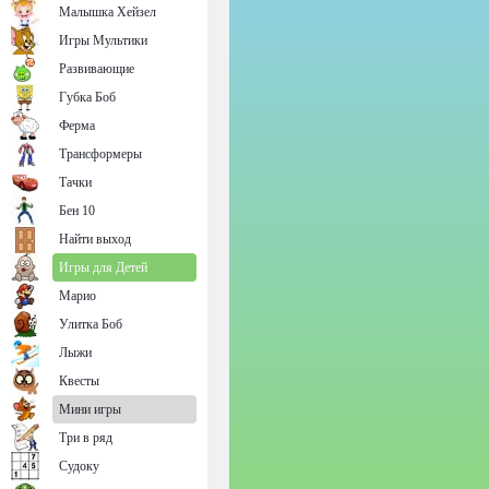
Малышка Хейзел
Игры Мультики
Развивающие
Губка Боб
Ферма
Трансформеры
Тачки
Бен 10
Найти выход
Игры для Детей
Марио
Улитка Боб
Лыжи
Квесты
Мини игры
Три в ряд
Судоку