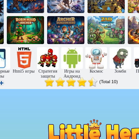
Викинг
Арена
Стрельба из
лучников
лука
Армория
Ар
Лучник Робин
Лучник: Герой
Гуд
Подземелья
Зад лучник
орные
Html5 игры
Стратегия
Игры на
Космос
Зомби
П
ры
защиты
Андроид
(Total 10)