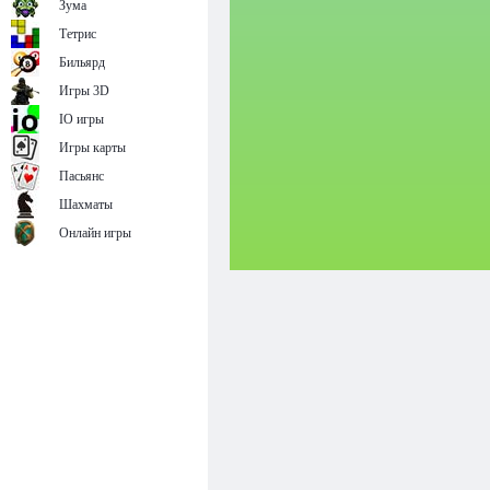
Зума
Тетрис
Бильярд
Игры 3D
IO игры
Игры карты
Пасьянс
Шахматы
Онлайн игры