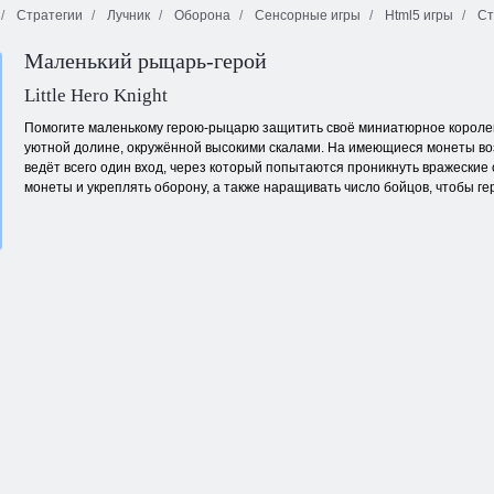
Стратегии
Лучник
Оборона
Сенсорные игры
Html5 игры
Ст
Мафия вперёд
Маленький рыцарь-герой
Мастер игры в
Битва овец
кости
Герои Арены
Little Hero Knight
Помогите маленькому герою-рыцарю защитить своё миниатюрное королевст
уютной долине, окружённой высокими скалами. На имеющиеся монеты воз
ведёт всего один вход, через который попытаются проникнуть вражеские
монеты и укреплять оборону, а также наращивать число бойцов, чтобы гер