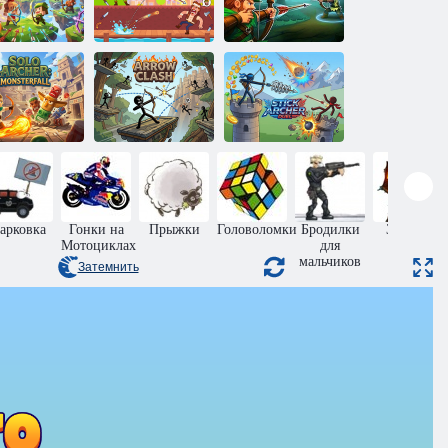
Мастера лука:
Стрельба из
Лучник Робин
ена стрелков
лука от
Гуд
Одиночный
лучник:
Падение
Столкновение
Стикмен: Дуэль
монстров
стрел
лучников
арковка
Гонки на
Прыжки
Головоломки
Бродилки
Защита
Мотоциклах
для
замка
мальчиков
Затемнить