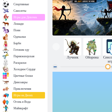
Спортивные
Самолеты
Игры для Девочек
Лошади
Пони
Одевалки
Барби
Готовим еду
Парикмахерская
Лучник
Оборона
Сенс
иг
Раскраски
Холодное Сердце
Цветные блоки
Охотник
Динозавры
Приключения
Игры на Двоих
Огонь и Вода
Майнкрафт