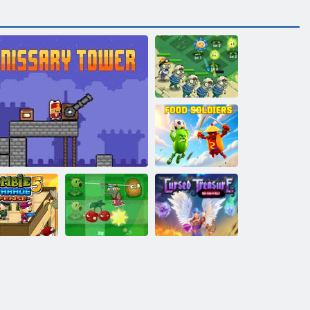
Цветочная
защита осада
зомби
Фуд Солдаты
Растения
омби-парад
против зомби
Проклятое
защиты 5
Янычарская башня
Игра для фанов
сокровище 1½