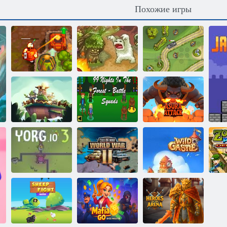
Похожие игры
Проклятое
Хранитель
Игрушечная
сокровище 2
рощи 3
защита
Природа
99 ночей в лесу
наносит
— Боевые
ответный удар
отряды
Атака Асуры
Зов Войны:
Вторая
З
Йорг 3
мировая война
Дикий замок