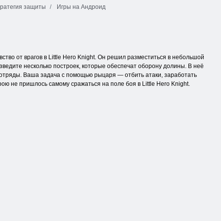
ратегия защиты
Игры на Андроид
во от врагов в Little Hero Knight. Он решил разместиться в небольшой
ведите несколько построек, которые обеспечат оборону долины. В неё
 отряды. Ваша задача с помощью рыцаря — отбить атаки, заработать
ою не пришлось самому сражаться на поле боя в Little Hero Knight.