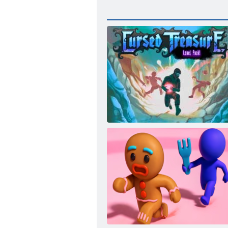
Проклятое сокровище: Уровневый
сборник