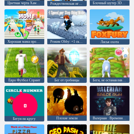
Цветная черта Хамелеон-бегун
Блочный шутер 3D! Беги, стреляй, объединяй оружие!
Рождественская игра-бег с Санта-серфером
Хорошая мама против плохой мамы
Режим Obby: +1 скорость за шаг
Лисья охота
Евро Футбол Спринт
Бег от гробницы
Беги, не останавливайся
Плохие земли
Валериан : Временной пробег
Бегун по кругу