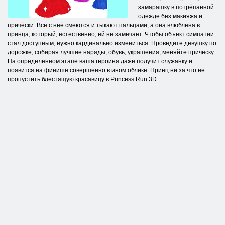
замарашку в потрёпанной
одежде без макияжа и
причёски. Все с неё смеются и тыкают пальцами, а она влюблена в
принца, который, естественно, ей не замечает. Чтобы объект симпатии
стал доступным, нужно кардинально измениться. Проведите девушку по
дорожке, собирая лучшие наряды, обувь, украшения, меняйте причёску.
На определённом этапе ваша героиня даже получит служанку и
появится на финише совершенно в ином облике. Принц ни за что не
пропустить блестящую красавицу в Princess Run 3D.