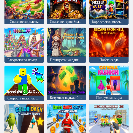
Спасение королевы
Спасение героя Золото и слава
Королевский квест-головоломка
Раскраски по номерам
Принцесса находит драгоценную корону
Побег из ада
Безумная ведьма-бегунья: Хэллоуин
Подиумная мода
Скорость нажатия: Обби