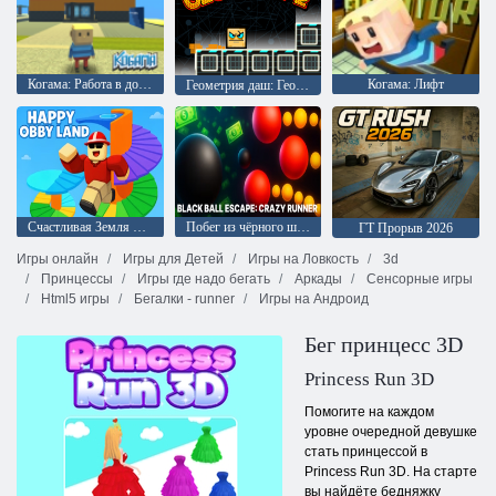
Когама: Работа в доставке пиццы
Когама: Лифт
Геометрия даш: Гео даш 2
Счастливая Земля Обби
Побег из чёрного шара: Безумный бегун
ГТ Прорыв 2026
Игры онлайн
Игры для Детей
Игры на Ловкость
3d
Принцессы
Игры где надо бегать
Аркады
Сенсорные игры
Html5 игры
Бегалки - runner
Игры на Андроид
Бег принцесс 3D
Princess Run 3D
Помогите на каждом
уровне очередной девушке
стать принцессой в
Princess Run 3D. На старте
вы найдёте бедняжку