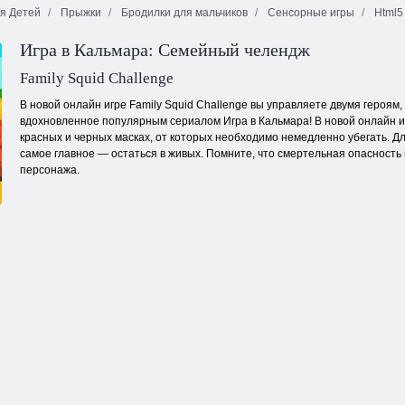
я Детей
Прыжки
Бродилки для мальчиков
Сенсорные игры
Html5
Игра в Кальмара: Семейный челендж
Сумасшедший
Туристы.ио
шар 2
Кластеры
Family Squid Challenge
В новой онлайн игре Family Squid Challenge вы управляете двумя героя
вдохновленное популярным сериалом Игра в Кальмара! В новой онлайн иг
красных и черных масках, от которых необходимо немедленно убегать. Д
самое главное — остаться в живых. Помните, что смертельная опасность 
персонажа.