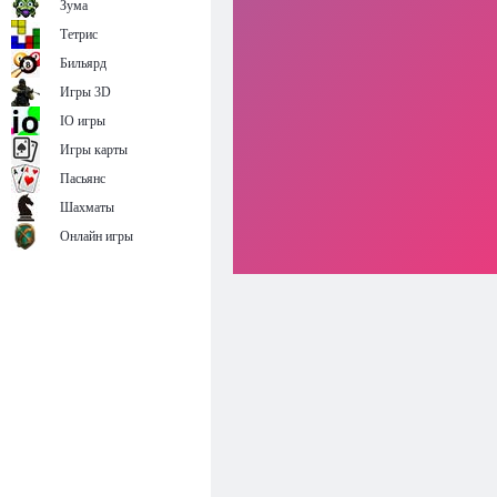
Зума
Тетрис
Бильярд
Игры 3D
IO игры
Игры карты
Пасьянс
Шахматы
Онлайн игры