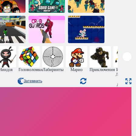
Игра в
 бита: Игра в
Кальмара:
Кальмара
Охотник
Не двигайся
Обби 456:
Выживание
снайпера в
Игре в
Крабовые
Сырная
Кальмара
стражи
лаборатория
Ниндзя
Головоломки
Лабиринты
Марио
Приключения
Игры на
Ловкость
для
Затемнить
девочек