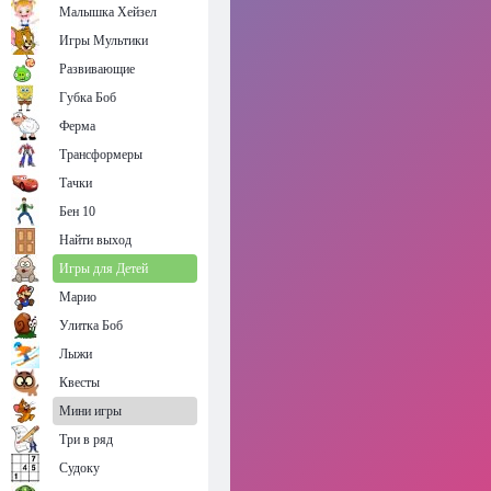
Малышка Хейзел
Игры Мультики
Развивающие
Губка Боб
Ферма
Трансформеры
Тачки
Бен 10
Найти выход
Игры для Детей
Марио
Улитка Боб
Лыжи
Квесты
Мини игры
Три в ряд
Судоку