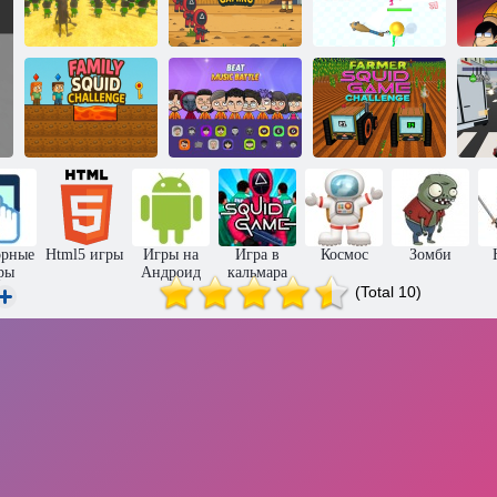
Игра в
Игра в
Кальмара:
Спрунки
Кальмара
64
Сахур
Кальмары
онлайн
Игра в
кальмара:
Семейный
Бит:
Игра в кальмар
кальмар-
Музыкальная
Фермерский
челлендж
битва
вызов
орные
Html5 игры
Игры на
Игра в
Космос
Зомби
ры
Андроид
кальмара
(Total 10)