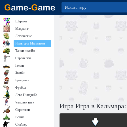
Шарики
Маджонг
Логические
Игры для Мальчиков
Танки онлайн
Стрелялки
Гонки
Зомби
Бродилки
Футбол
Лего НиндзяГо
Человек паук
Игра Игра в Кальмара
Стратегии
Война
Снайпер