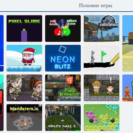
Похожие игры
Красный Шар
против
Когама: Мир
Пиксельная
Зеленого
Юрского
слизь
Короля
периода
Рождественское
Иди по
приключение
Неоновый блиц
нарисованному
Приключение
Грабитель Боб
Инки:
С
ацтеков
H5
Приключения