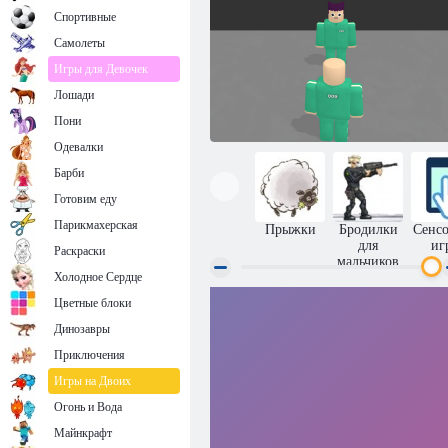
Спортивные
Самолеты
Игры для Девочек
Лошади
Пони
Одевалки
Барби
Готовим еду
Парикмахерская
Прыжки
Бродилки
Сенс
для
иг
Раскраски
мальчиков
Холодное Сердце
Цветные блоки
Игра в Кальмара: Король
Динозавры
Приключения
Игры на Двоих
Огонь и Вода
Майнкрафт