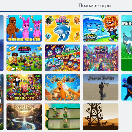
Похожие игры
Семейство
Обби: Побег от
трендов: Арена
Брейнрот
цунами и
слияния
Мини-игры
Брейнрот
Соберите
Брейнрот на
Дуэли
Брейнрот:
арене
Брейнрот
Осада замка!
Вырастите сад
Пощёчина
для Брейнрот
Сахуру
Древние битвы