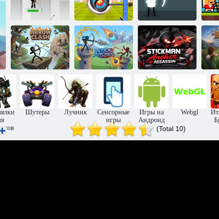
Стикмен
Лучник:
Я
лучник Онлайн
мировое турне
Белый лучник
Столкновение
Стикмен: Дуэль
Стикмен
стрел
лучников
лучник убийца
лялки
Шутеры
Лучник
Сенсорные
Игры на
Webgl
Ит
ля
игры
Андроид
Б
чиков
(Total 10)