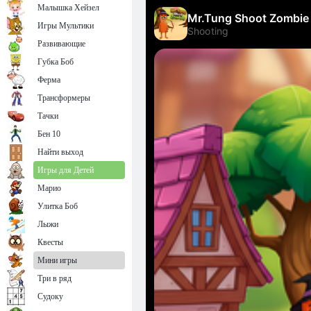
Малышка Хейзел
Игры Мультики
Развивающие
Губка Боб
Ферма
Трансформеры
Тачки
Бен 10
Найти выход
Игры для Детей
Марио
Улитка Боб
Лыжи
Квесты
Мини игры
Три в ряд
Судоку