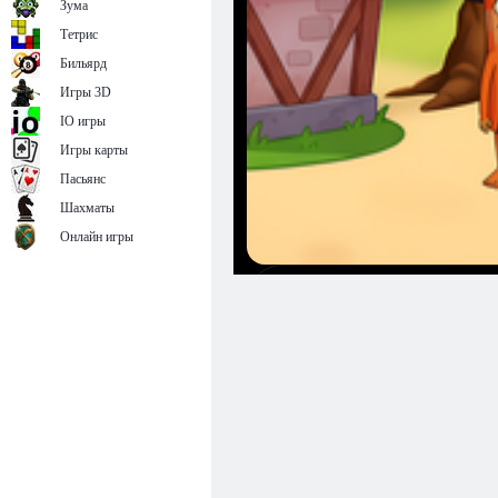
Зума
Тетрис
Бильярд
Игры 3D
IO игры
Игры карты
Пасьянс
Шахматы
Онлайн игры