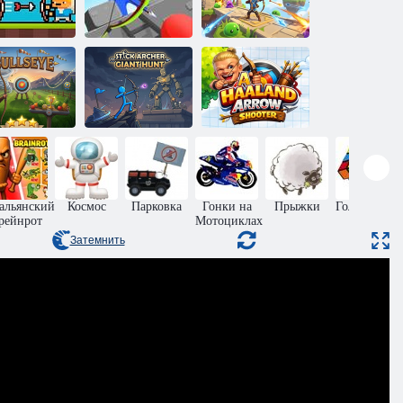
Лучник:
нычарские
Хранитель
Испытание
битвы
замка
Судьбой
Стикмен-
Холанд:
Меткий
лучник: Охота
Стрелок из
выстрел
на гигантов
лука
альянский
Космос
Парковка
Гонки на
Прыжки
Головоломк
рейнрот
Мотоциклах
Затемнить