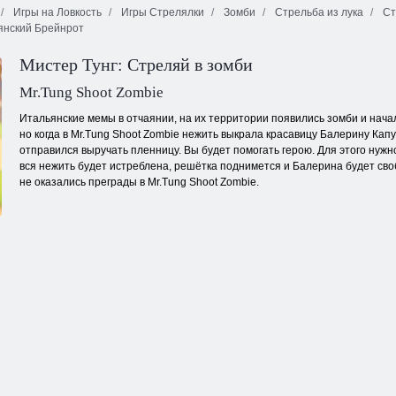
Игры на Ловкость
Игры Стрелялки
Зомби
Стрельба из лука
Ст
нский Брейнрот
Армия солдат:
Симулятор
Мировые
Средневековая
Робин Гуда
войны
защита Z
Мистер Тунг: Стреляй в зомби
Mr.Tung Shoot Zombie
Итальянские мемы в отчаянии, на их территории появились зомби и нач
но когда в Mr.Tung Shoot Zombie нежить выкрала красавицу Балерину Капуч
отправился выручать пленницу. Вы будет помогать герою. Для этого нужно
вся нежить будет истреблена, решётка поднимется и Балерина будет сво
не оказались преграды в Mr.Tung Shoot Zombie.