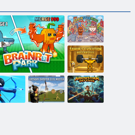
Мозговой
штурм
Эволюция
Сахура: Битвы
с боссами
Элитный
мастер по
Случайные
стрельбе из
лучники
Парк Брейнрота
лука
Защита от стрел