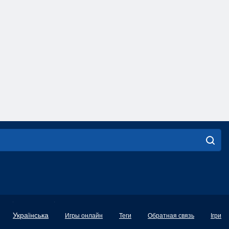
English
Українська
Игры онлайн
Теги
Обратная связь
Ігри