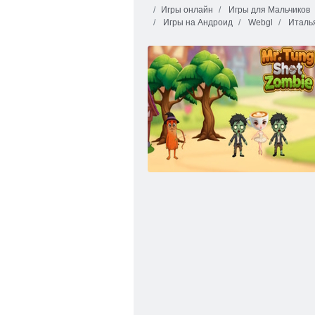
Игры онлайн
Игры для Мальчиков
Игры на Андроид
Webgl
Италья
Тунг Тунг Сахур против Зомби