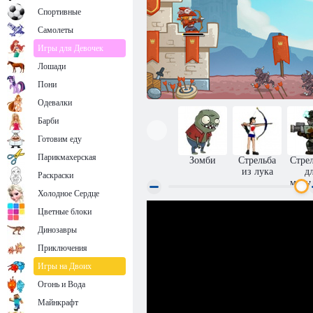
Спортивные
Самолеты
Игры для Девочек
Лошади
Пони
Одевалки
Барби
Готовим еду
Парикмахерская
Зомби
Стрельба
Стре
из лука
д
Раскраски
маль
Холодное Сердце
Цветные блоки
Бойс дарк
Динозавры
Приключения
Игры на Двоих
Огонь и Вода
Майнкрафт