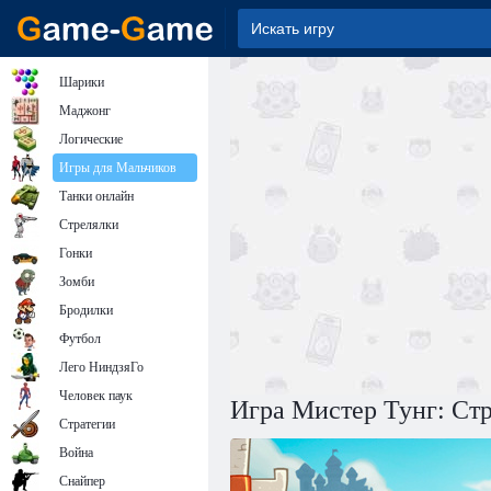
Шарики
Маджонг
Логические
Игры для Мальчиков
Танки онлайн
Стрелялки
Гонки
Зомби
Бродилки
Футбол
Лего НиндзяГо
Человек паук
Игра Мистер Тунг: Стр
Стратегии
Война
Снайпер