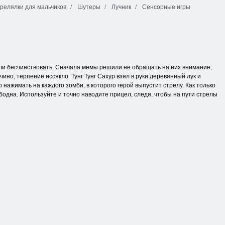
релялки для мальчиков
Шутеры
Лучник
Сенсорные игры
али бесчинствовать. Сначала мемы решили не обращать на них внимание,
ино, терпение иссякло. Тунг Тунг Сахур взял в руки деревянный лук и
 нажимать на каждого зомби, в которого герой выпустит стрелу. Как только
бодна. Используйте и точно наводите прицел, следя, чтобы на пути стрелы