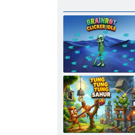
Итальянский брейнрот: бесконечный
кликер