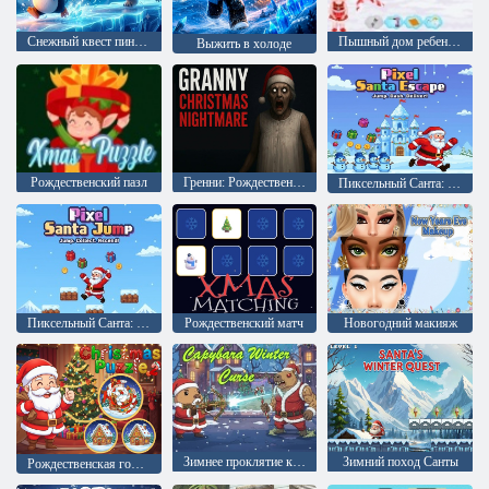
Снежный квест пингвинов
Пышный дом ребенка Хейзел
Выжить в холоде
Рождественский пазл
Гренни: Рождественский кошмар
Пиксельный Санта: Побег
Пиксельный Санта: Прыжки
Рождественский матч
Новогодний макияж
Зимнее проклятие капибары
Зимний поход Санты
Рождественская головоломка 2