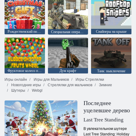
Рождественский подарок
Снайперы на крыше
Специальная операция: Удар
Фруктовое колесо пузырьковый шутер
Дум крафт
Танк: выключение
Игры онлайн
Игры для Мальчиков
Игры Стрелялки
Новогодние игры
Стрелялки для мальчиков
Зимние
Шутеры
Webgl
Последнее
уцелевшее дерево
Last Tree Standing
В увлекательном шутере
Last Tree Standing: Holiday