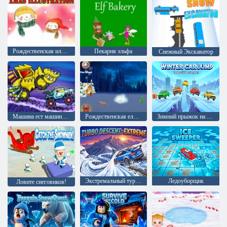
Рождественская иллюстрация
Пекарня эльфа
Снежный Экскаватор
Машина ест машину: Арктические приключения
Рождественская елка 2023
Зимний прыжок на машине
Экстремальный турбо-спуск
Ледоуборщик
Ловите снеговиков!