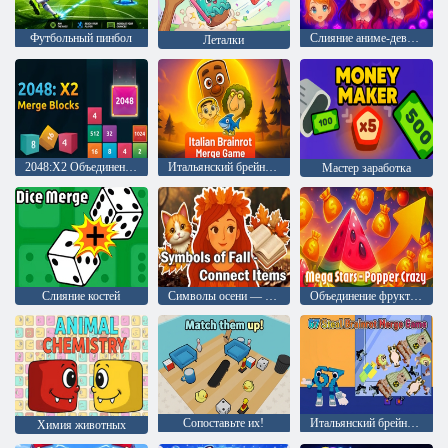
Футбольный пинбол
Слияние аниме-девушек
Леталки
2048:X2 Объединение блоков
Итальянский брейнрот: игра на слияние
Мастер заработка
Слияние костей
Символы осени — Соединяем предметы
Объединение фруктов — мегавеселье
Сопоставьте их!
Итальянский брейнрот: слияние 67
Химия животных