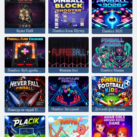
Культ ПиН
Пинбол Блок Шутер
Пинбол 3026
Пинбол: Куб-дробилка
Флиппи-бол
Пинбол Мания
Пинбол Звездный Пульс
Детский футбольный пинбол
Никогда не падай Пинбол