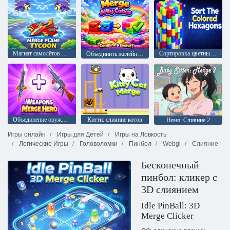
Магнат самолётов Слияние
Сортировка цветных шестиугольников
Объединить желейные кубики
Объединение оружия Героя
Китти: слияние котов
Няня: Слияние 2
Игры онлайн
Игры для Детей
Игры на Ловкость
Логические Игры
Головоломки
Пинбол
Webgl
Слияние
Бесконечный
пинбол: кликер с
3D слиянием
Idle PinBall: 3D
Merge Clicker