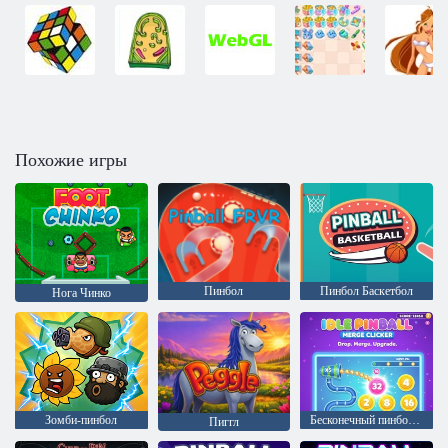
Похожие игры
Пинбол
Пинбол Баскетбол
Нога Чинко
Зомби-пинбол
Бесконечный пинбол: Кликер со слиянием
Пиггл