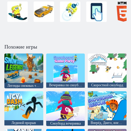
Похожие игры
Вечеринка по сноуборду
Скоростной сноуборд
Легенды снежных троп
Ледяной прорыв
Вперёд, Диего, вперёд! Спасение на сноуборде
Сноуборд вечеринка