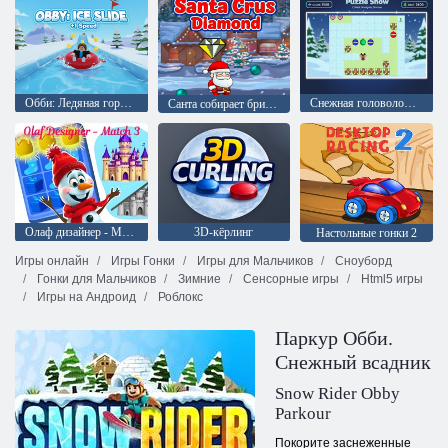
Обби: Ледяная горка +1 к скорости
Снежная головоломка
Санта собирает бриллианты
Олаф дизайнер - Матч 3
3D-кёрлинг
Настольные гонки 2
Игры онлайн
Игры Гонки
Игры для Мальчиков
Сноуборд
Гонки для Мальчиков
Зимние
Сенсорные игры
Html5 игры
Игры на Андроид
Роблокс
Паркур Обби.
Снежный всадник
Snow Rider Obby
Parkour
Покорите заснеженные