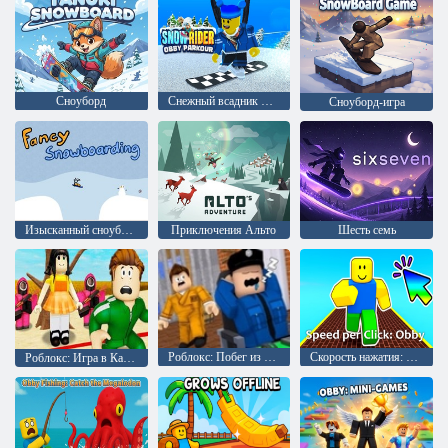
Сноуборд
Снежный всадник Обби Паркур
Сноуборд-игра
Изысканный сноубординг
Приключения Альто
Шесть семь
Роблокс: Побег из тюрьмы
Скорость нажатия: Обби
Роблокс: Игра в Кальмара