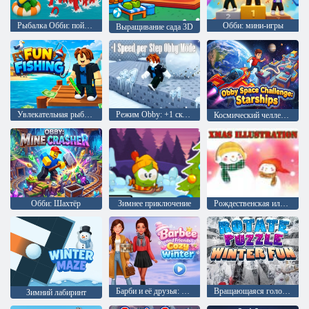
Рыбалка Обби: поймайте мегалодона
Обби: мини-игры
Выращивание сада 3D
Увлекательная рыбалка
Режим Obby: +1 скорость за шаг
Космический челлендж Обби: Звездолеты
Обби: Шахтёр
Зимнее приключение
Рождественская иллюстрация
Барби и её друзья: Уютная зима
Вращающаяся головоломка - зимние развлечения
Зимний лабиринт