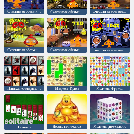
Счастливая обезьянка: уровень 457
Счастливая обезьянка: уровень 639
Счастливая обезьянка: уровень 629
Счастливая обезьянка: уровень 671
Счастливая обезьянка: уровень 710
Счастливая обезьянка: уровень 1042
Плитка неожиданностей
Маджонг Криса
Маджонг Фрукты
Десять талисманов
Mаджонг дименсионс
Солитер