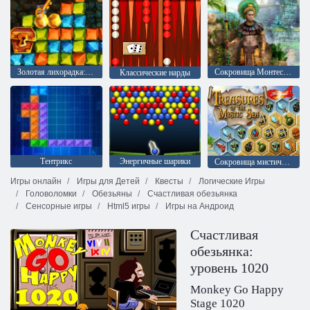
Золотая лихорадка: Охотник за сокровищами
Сокровища Монтесумы 2
Классические нарды
Тентрикс
Энергичные шарики
Сокровища мистического моря
Игры онлайн
Игры для Детей
Квесты
Логические Игры
Головоломки
Обезьяны
Счастливая обезьянка
Сенсорные игры
Html5 игры
Игры на Андроид
Счастливая
обезьянка:
уровень 1020
Monkey Go Happy
Stage 1020