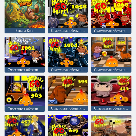
Банана Конг
Счастливая обезьянка: уровень 1058
Счастливая обезьянка: уровень 1060
Счастливая обезьянка: уровень 1062
Счастливая обезьянка: уровень 1064
Счастливая обезьянка: уровень 295
Счастливая обезьянка: уровень 395
Счастливая обезьянка: Уровень 413
Счастливая обезьянка: уровень 363