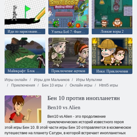
Иди по нарисованному
Ловкие воры 2
Улитка Боб 7: Фантастическая история
Майнкрафт: Блок шахты
Приключение ацтеков
Инки: Приключения
Игры онлайн
Игры для Мальчиков
Игры Мультики
Приключения
Бен 10 игры
Онлайн игры
Html5 игры
Бен 10 против инопланетян
Ben10 vs Alien
Ben10 vs Alien - это продолжение
приключенческих историй известного героя
этой игры Бен 10. В этой части игры Бен 10 отправляется в космическое
путешествие на планету Сатурн, в которой встречает инопланетных