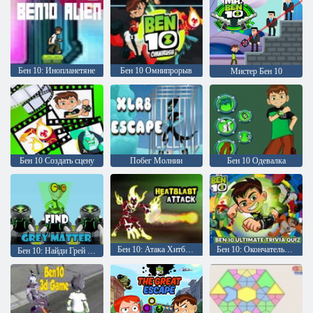
Бен 10: Инопланетяне
Бен 10 Омнипрорыв
Мистер Бен 10
Бен 10 Создать сцену
Побег Молнии
Бен 10 Одевалка
Бен 10: Атака Хитбласта
Бен 10: Окончательная викторина
Бен 10: Найди Грей Материя