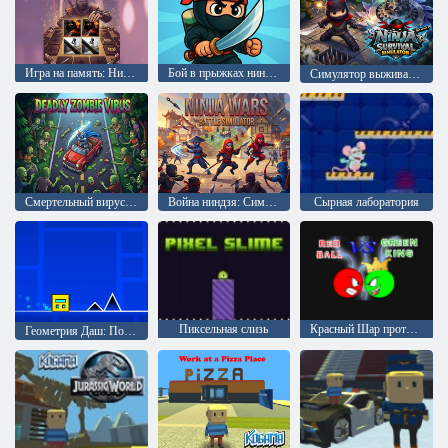
Игра на память: Ниндзя
Бой в прыжках ниндзя
Симулятор выживания ниндзя
Смертельный вирус зомби
Война ниндзя: Симулятор битвы
Сырная лаборатория
Пиксельная слизь
Красный Шар против Зеленого Короля
Геометрия Даш: Полная Версия