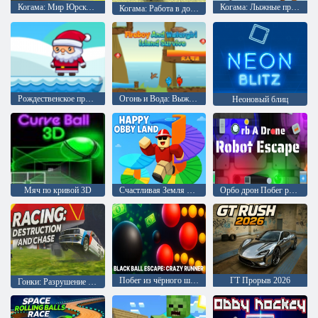
Когама: Мир Юрского периода
Когама: Лыжные прыжки !!
Когама: Работа в доставке пиццы
Рождественское приключение
Огонь и Вода: Выживание на острове
Неоновый блиц
Мяч по кривой 3D
Счастливая Земля Обби
Орбо дрон Побег робота
Побег из чёрного шара: Безумный бегун
ГТ Прорыв 2026
Гонки: Разрушение и погоня