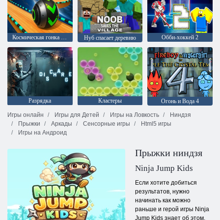
Космическая гонка с катящимися шарами
Обби-хоккей 2
Нуб спасает деревню
Разрядка
Кластеры
Огонь и Вода 4
Игры онлайн
Игры для Детей
Игры на Ловкость
Ниндзя
Прыжки
Аркады
Сенсорные игры
Html5 игры
Игры на Андроид
Прыжки ниндзя
Ninja Jump Kids
Если хотите добиться
результатов, нужно
начинать как можно
раньше и герой игры Ninja
Jump Kids знает об этом.