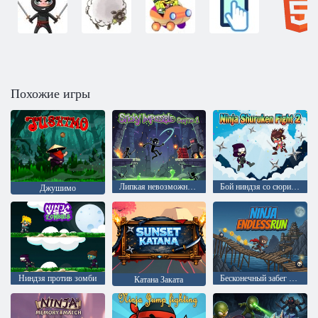
Похожие игры
Липкая невозможность: Глава 1
Бой ниндзя со сюрикенами 2
Джушимо
Ниндзя против зомби
Бесконечный забег ниндзя
Катана Заката