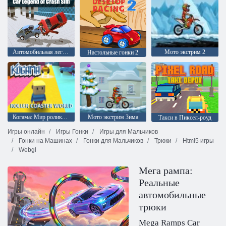
Автомобильная легенда Симулятор крушения
Мото экстрим 2
Настольные гонки 2
Когама: Мир роликовых машин
Мото экстрим Зима
Такси в Пиксел-роуд
Игры онлайн
Игры Гонки
Игры для Мальчиков
Гонки на Машинах
Гонки для Мальчиков
Трюки
Html5 игры
Webgl
Мега рампа:
Реальные
автомобильные
трюки
Mega Ramps Car