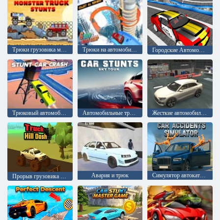
Трюки грузовика монстра
Трюки на автомобиле на мега пандусе: Невозможные треки 3d
Городские Автомобильные Трюки. Экстрим
Трюковый автомобиль Крушение
Автомобильные трюки: Небесный тур
Жесткие автомобильные трюки
Авария и трюк
Симулятор автокатастроф
Прорыв грузовика по холмам