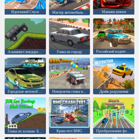
Идеальный Спуск
Машина шпион
Мастер автомобильных трюков
Российский водитель: Зил 130
Альпинист внедорожник
Гонка по городу
Городские автомобильные трюки 3
Невероятна гонка на грузовиках монстрах
Драйв разрушения
Краш-тест BMG
Преобразование формы
Гонки по холмам: Безумное бездорожье