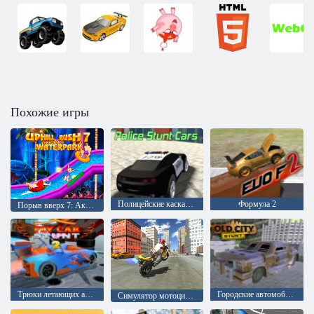
Похожие игры
Полицейские каскадеры
Формула 2
Порыв вверх 7: Аквапарк
Трюки летающих автомобилей 2
Городские автомобильные трюки. Старый город
Симулятор мотоцикла: Гонки и трюки