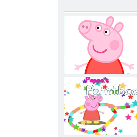
Рисование со Свинкой Пеппой