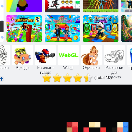
Стикмен
Паркур 2:
Хэллоуин
Счастливый
О
паркур
Векс 6
Блок
Робби
Супергерой
Обби: Чудеса
Мини-игры
Обби
паркура
Робби
З
валки
Аркады
Бегалки -
Webgl
Одевалки
Раскраски
Т
runner
для
девочек
(Total 10)