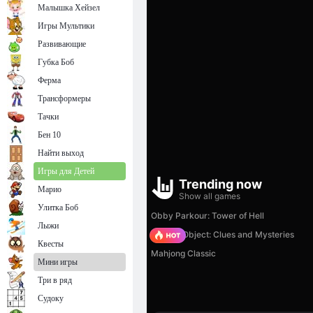
Малышка Хейзел
Игры Мультики
Развивающие
Губка Боб
Ферма
Трансформеры
Тачки
Бен 10
Найти выход
Игры для Детей
Марио
Улитка Боб
Лыжи
Квесты
Мини игры
Три в ряд
Судоку