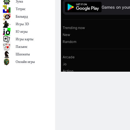
Зума
Тетрис
Бильярд
Игры 3D
IO игры
Игры карты
Пасьянс
Шахматы
Онлайн игры