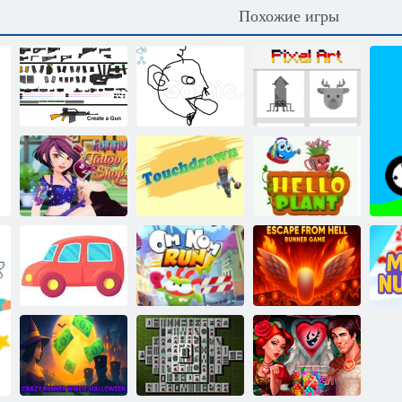
Похожие игры
Пиксельное
Создай оружие
Гартик.ио
Искусство
Веселый тату-
Прорисовка
Привет,
шоп
тачдауна
растение
Соедини точки
О
Игра для детей
Ам Ням: Бег
Побег из ада