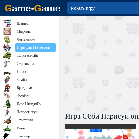
Шарики
Маджонг
Логические
Игры для Мальчиков
Танки онлайн
Стрелялки
Гонки
Зомби
Бродилки
Футбол
Лего НиндзяГо
Человек паук
Игра Обби Нарисуй он
Стратегии
Война
Снайпер