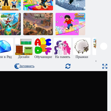
Обби:
Режим Obby:
бби: мини-
Улучшите свою
+1 скорость за
игры
скорость!
шаг
Плюс один
Скорость
Только вверх:
выхода из
Паркур в
клавиатуры:
елёный пик
апокалипсисе
Обби
ри в Ряд
Дизайн
Обучающие
На память
Прыжки
Пазлы
онлайн
Затемнить