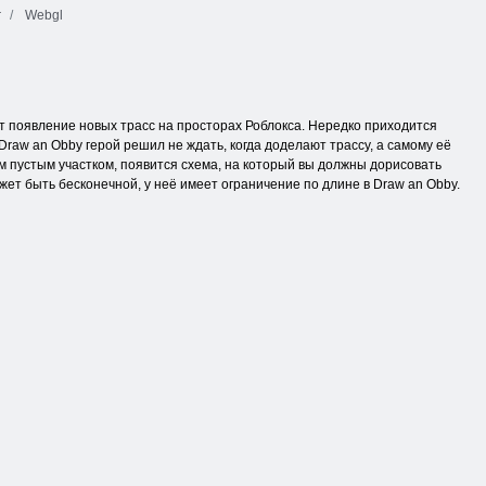
r
Webgl
т появление новых трасс на просторах Роблокса. Нередко приходится
 Draw an Obby герой решил не ждать, когда доделают трассу, а самому её
м пустым участком, появится схема, на который вы должны дорисовать
ет быть бесконечной, у неё имеет ограничение по длине в Draw an Obby.