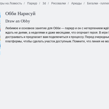
ры на Ловкость
Паркур
3d
Рисовалки
Аркады
Бегалки - runne
Безумная
ведьма-
Верность:
Обби Нарисуй
бегунья:
Рыцари и
Хэллоуин
Маджонг 3D
Принцессы
Draw an Obby
Любимое и основное занятие для Обби — паркур и он с нетерпением ждё
ждать не днями, а неделями и даже месяцами, что огорчает героя. В игре
достраивать и предлагает вам подключиться к процессу. Перед очередны
платформы, чтобы сделать участок доступным. Помните, что линия не мож