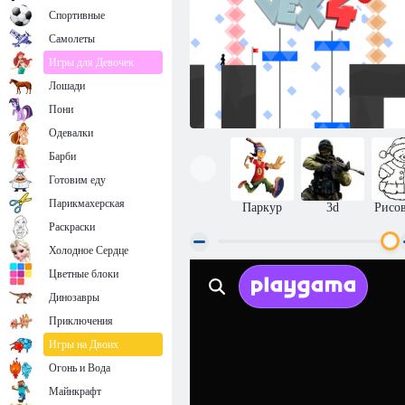
Спортивные
Самолеты
Игры для Девочек
Лошади
Пони
Одевалки
Барби
Готовим еду
Парикмахерская
Паркур
3d
Рисо
Раскраски
Холодное Сердце
Цветные блоки
Векс 4
Динозавры
Приключения
Игры на Двоих
Огонь и Вода
Майнкрафт