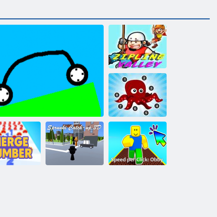
Долина Линия
зигзаг
Точки в воде
бъединить
Спрунки
Скорость
номер
Авто Рисование Физика
догонялки 3D
нажатия: Обби