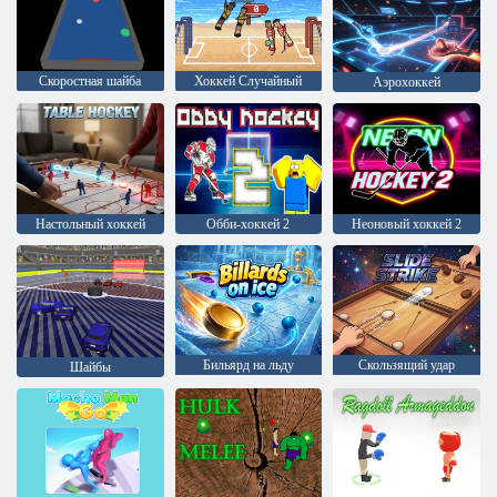
Скоростная шайба
Хоккей Случайный
Аэрохоккей
Настольный хоккей
Обби-хоккей 2
Неоновый хоккей 2
Бильярд на льду
Скользящий удар
Шайбы