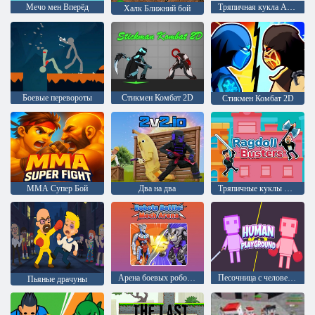
Мечо мен Вперёд
Тряпичная кукла Армагеддон
Халк Ближний бой
Боевые перевороты
Стикмен Комбат 2D
Стикмен Комбат 2D
ММА Супер Бой
Два на два
Тряпичные куклы Бастеры
Арена боевых роботов
Песочница с человечками драчунами
Пьяные драчуны