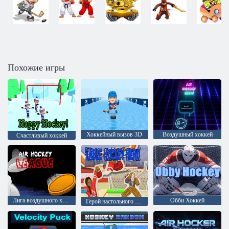
Похожие игры
Хоккейный вызов 3D
Воздушный хоккей
Счастливый хоккей
Лига воздушного хоккея
Обби Хоккей
Герой настольного хоккея