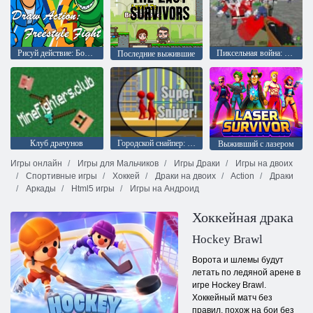
Рисуй действие: Бой в свободном стиле
Пиксельная война: Апокалипсис зомби
Последние выжившие
Клуб драчунов
Городской снайпер: Супер Снайпер!
Выживший с лазером
Игры онлайн
Игры для Мальчиков
Игры Драки
Игры на двоих
Спортивные игры
Хоккей
Драки на двоих
Action
Драки
Аркады
Html5 игры
Игры на Андроид
Хоккейная драка
Hockey Brawl
Ворота и шлемы будут
летать по ледяной арене в
игре Hockey Brawl.
Хоккейный матч без
правил, похож на бои без