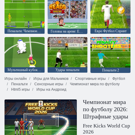
Пенальти: Чемпионат Европы 2016
Евро Футбол Спринт
Головы на арене: Евро футбол
Мультяшный кубок 2015
Удары пенальти
Пенальти 2
Игры онлайн
Игры для Мальчиков
Спортивные игры
Футбол
Пенальти
Сенсорные игры
Чемпионат мира по футболу
Html5 игры
Игры на Андроид
Чемпионат мира
по футболу 2026:
Штрафные удары
Free Kicks World Cup
2026