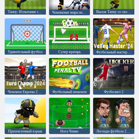
Таппу: Испытание со свободным ударом
Вызов Таппу со свободным ударом
Чемпионат мира по хоккею 2024 года
Удивительный футбол
Супер вратарь
Футбольный мастер '24
Чемпион Европы 2024
Футбольный пенальти
Футболист 2
Приземленный взрыв
Нога Чинко
Легенды футбола 2016