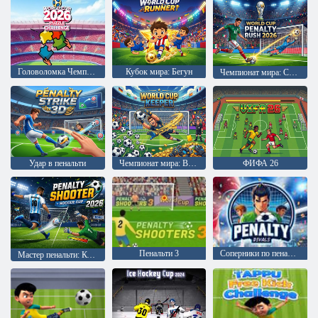
Головоломка Чемпионата мира по футболу 2026 года
Кубок мира: Бегун
Чемпионат мира: Серия пенальти 2026
Удар в пенальти
Чемпионат мира: Вратарь
ФИФА 26
Пенальти 3
Соперники по пенальти
Мастер пенальти: Кубок мира по футболу 2026