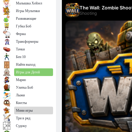
Малышка Хейзел
Игры Мультики
Развивающие
Губка Боб
Ферма
Трансформеры
Тачки
Бен 10
Найти выход
Игры для Детей
Марио
Улитка Боб
Лыжи
Квесты
Мини игры
Три в ряд
Судоку