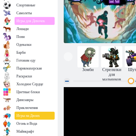
Спортивные
Самолеты
Игры для Девочек
Лошади
Пони
Одевалки
Барби
Готовим еду
Парикмахерская
Зомби
Стрелялки
Шут
для
Раскраски
мальчиков
Холодное Сердце
Проклятое сокровище: Уровневый
Цветные блоки
сборник
Динозавры
Приключения
Игры на Двоих
Огонь и Вода
Майнкрафт