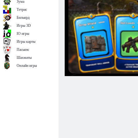
Зума
Тетрис
Бильярд
Игры 3D
IO игры
Игры карты
Пасьянс
Шахматы
Онлайн игры