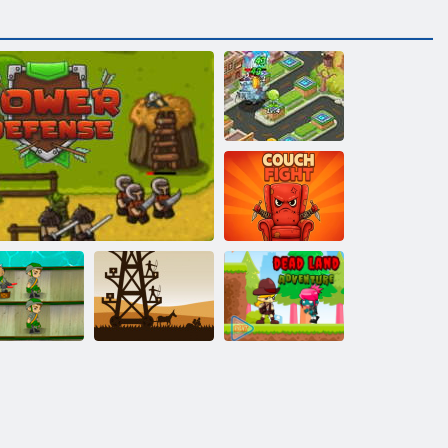
Растения
против зомби
разблокированы
Бой на диване
мия солдат:
Мертвые
Мировые
Средневековая
земли:
войны
Башенная защита
защита Z
Приключение