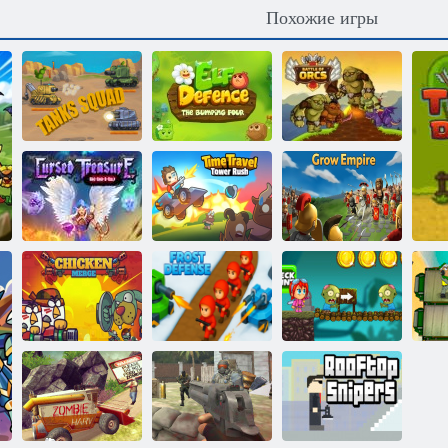
Похожие игры
Отряд танков
Защита эльфа
Битва орков
Штурм башни
Проклятое
путешествий во
Развитие
сокровище 1½
времени
империи
Ар
Куриное
Морозная
Дети ниндзя
слияние
защита
против зомби