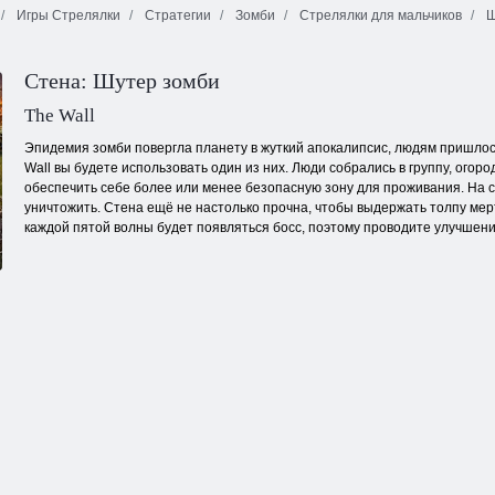
Игры Стрелялки
Стратегии
Зомби
Стрелялки для мальчиков
Ш
Специальная
Снайперы на
Зомби дерби 2
операция: Удар
крыше
Стена: Шутер зомби
The Wall
Эпидемия зомби повергла планету в жуткий апокалипсис, людям пришлось
Wall вы будете использовать один из них. Люди собрались в группу, ого
обеспечить себе более или менее безопасную зону для проживания. На с
уничтожить. Стена ещё не настолько прочна, чтобы выдержать толпу мерт
каждой пятой волны будет появляться босс, поэтому проводите улучшения