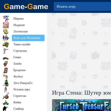
Шарики
Маджонг
Логические
Игры для Мальчиков
Танки онлайн
Стрелялки
Гонки
Зомби
Бродилки
Футбол
Лего НиндзяГо
Человек паук
Игра Стена: Шутер зо
Стратегии
Война
Снайпер