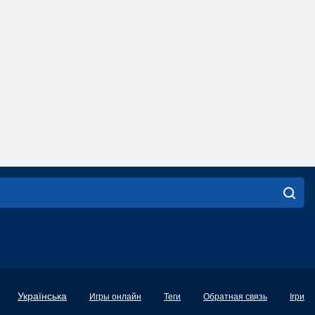
English
Українська
Игры онлайн
Теги
Обратная связь
Ігри