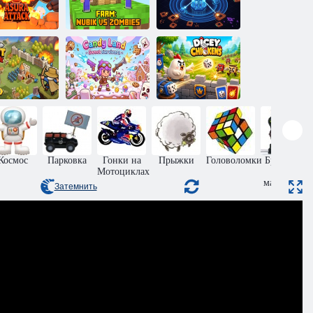
Нубик против
така Асуры
зомби: Ферма
Простая защита
Последний
Страна
король:
сладостей
оролевский
Сладкие
трон
выжившие
Курицы Дайси
Космос
Парковка
Гонки на
Прыжки
Головоломки
Бродилки
Мотоциклах
для
мальчиков
Затемнить