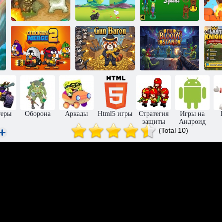
99 ночей в лесу
Хранитель
— Боевые
рощи 3
Битва овец
отряды
А
Куриное
Оружейный
Кровавое
к
слияние 2
барон
противостояние
еры
Оборона
Аркады
Html5 игры
Стратегия
Игры на
защиты
Андроид
(Total 10)