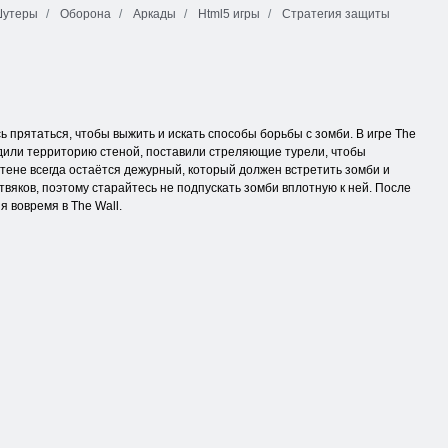
утеры
Оборона
Аркады
Html5 игры
Стратегия защиты
 прятаться, чтобы выжить и искать способы борьбы с зомби. В игре The
родили территорию стеной, поставили стреляющие турели, чтобы
тене всегда остаётся дежурный, который должен встретить зомби и
вяков, поэтому старайтесь не подпускать зомби вплотную к ней. После
 вовремя в The Wall.