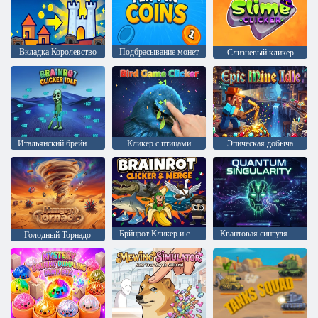
Вкладка Королевство
Подбрасывание монет
Слизневый кликер
Итальянский брейнрот: бесконечный кликер
Кликер с птицами
Эпическая добыча
Брйнрот Кликер и слияние
Квантовая сингулярность
Голодный Торнадо