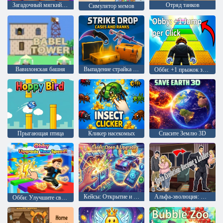
Загадочный мягкий пельмень в закрытой коробке
Отряд танков
Симулятор мемов
Вавилонская башня
Выпадение страйка Кейсы и ранги
Обби: +1 прыжок за клик
Прыгающая птица
Кликер насекомых
Спасите Землю 3D
Кейсы: Открытие и обновление
Альфа-эволюция: Станьте лидером
Обби: Улучшите свою скорость!