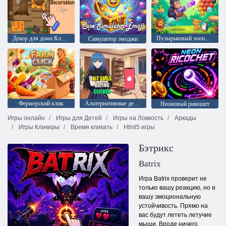
Декор для дома Кликер
Пузырьковый зоопарк
Симулятор эмоджи
Фермерский клик
Альтернативные девушки Клик-знакомства
Неоновый рикошет
Игры онлайн
Игры для Детей
Игры на Ловкость
Аркады
Игры Кликеры
Время кликать
Html5 игры
Бэтрикс
Batrix
Игра Batrix проверит не
только вашу реакцию, но и
вашу эмоциональную
устойчивость. Прямо на
вас будут лететь летучие
мыши. Вроде ничего