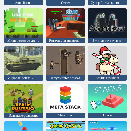
Зона битвы
Супер битва: защита роботов
Спект
Мини-танковое сражение 2
Когама: Легендарная война
Столкновение эпох
Мировая война 3 Танковая битва
Штурмовые войска
Воины Времени
Мета-стек
Стеки
Защита королевства