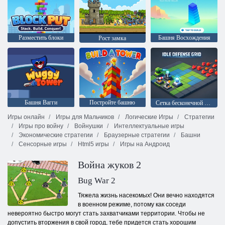
Разместить блоки
Башня Восхождения
Рост замка
Башня Вагги
Постройте башню
Сетка бесконечной обороны
Игры онлайн
Игры для Мальчиков
Логические Игры
Стратегии
Игры про войну
Войнушки
Интеллектуальные игры
Экономические стратегии
Браузерные стратегии
Башни
Сенсорные игры
Html5 игры
Игры на Андроид
Война жуков 2
Bug War 2
Тяжела жизнь насекомых! Они вечно находятся
в военном режиме, потому как соседи
невероятно быстро могут стать захватчиками территории. Чтобы не
допустить вторжения в свой город, тебе придется стать хорошим