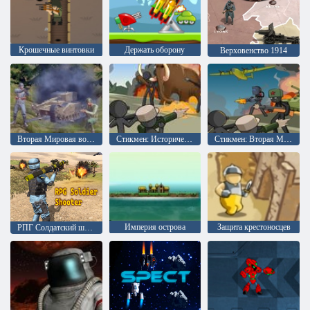
Крошечные винтовки
Держать оборону
Верховенство 1914
Вторая Мировая война Современные Танки 1942
Стикмен: Исторические битвы
Стикмен: Вторая Мировая война
Империя острова
Защита крестоносцев
РПГ Солдатский шутер