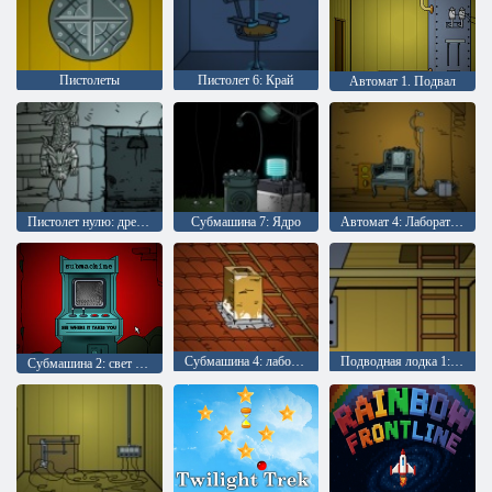
Пистолеты
Пистолет 6: Край
Автомат 1. Подвал
Пистолет нулю: древние приключение
Субмашина 7: Ядро
Автомат 4: Лаборатория
Субмашина 4: лаборатория
Подводная лодка 1: Подвал
Субмашина 2: свет в доме