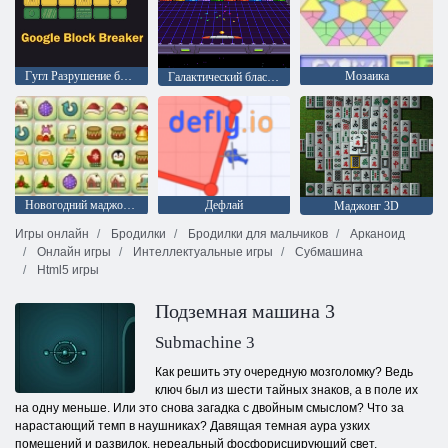
Гугл Разрушение блоков
Мозаика
Галактический бластер
Новогодний маджонг: соедини пары
Дефлай
Маджонг 3D
Игры онлайн
Бродилки
Бродилки для мальчиков
Арканоид
Онлайн игры
Интеллектуальные игры
Субмашина
Html5 игры
Подземная машина 3
Submachine 3
Как решить эту очередную мозголомку? Ведь
ключ был из шести тайных знаков, а в поле их
на одну меньше. Или это снова загадка с двойным смыслом? Что за
нарастающий темп в наушниках? Давящая темная аура узких
помещений и развилок, нереальный фосфорисцирующий свет,