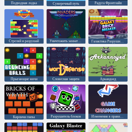
Подводная лодка
Радуга Фронтлайн
Сумеречный путь
Стреляй и разрушай
Уничтожить захватчиков
Галактика Разрушить кирпичи
Прыгающие мячи
Словесная защита
Аркандоед
Разрушитель блоков
Изменения в правилах игры
Кирпичи гнева