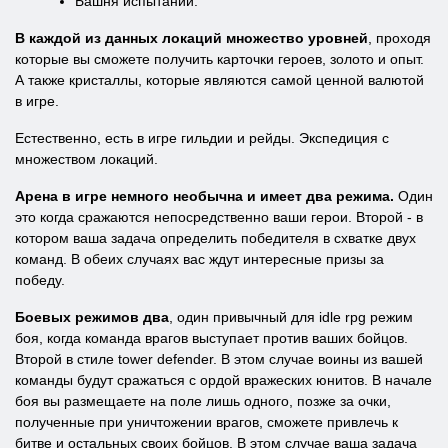
Башня испытаний.
В каждой из данных локаций множество уровней
, проходя
которые вы сможете получить карточки героев, золото и опыт.
А также кристаллы, которые являются самой ценной валютой
в игре.
Естественно, есть в игре гильдии и рейды. Экспедиция с
множеством локаций.
Арена в игре немного необычна и имеет два режима.
Один
это когда сражаются непосредственно ваши герои. Второй - в
котором ваша задача определить победителя в схватке двух
команд. В обеих случаях вас ждут интересные призы за
победу.
Боевых режимов два
, один привычный для idle rpg режим
боя, когда команда врагов выступает против ваших бойцов.
Второй в стиле tower defender. В этом случае воины из вашей
команды будут сражаться с ордой вражеских юнитов. В начале
боя вы размещаете на поле лишь одного, позже за очки,
полученные при уничтожении врагов, сможете привлечь к
битве и остальных своих бойцов. В этом случае ваша задача