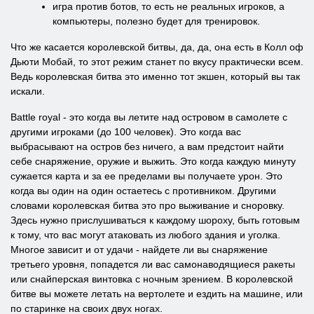
игра против ботов, то есть не реальных игроков, а
компьютеры, полезно будет для тренировок.
Что же касается королевской битвы, да, да, она есть в Колл оф
Дьюти Мобай, то этот режим станет по вкусу практически всем.
Ведь королевская битва это именно тот экшен, который вы так
искали.
Battle royal - это когда вы летите над островом в самолете с
другими игроками (до 100 человек). Это когда вас
выбрасывают на остров без ничего, а вам предстоит найти
себе снаряжение, оружие и выжить. Это когда каждую минуту
сужается карта и за ее пределами вы получаете урон. Это
когда вы один на один остаетесь с противником. Другими
словами королевская битва это про выживание и сноровку.
Здесь нужно прислушиваться к каждому шороху, быть готовым
к тому, что вас могут атаковать из любого здания и уголка.
Многое зависит и от удачи - найдете ли вы снаряжение
третьего уровня, попадется ли вас самонаводящиеся ракеты
или снайперская винтовка с ночным зрением. В королевской
битве вы можете летать на вертолете и ездить на машине, или
по старинке на своих двух ногах.