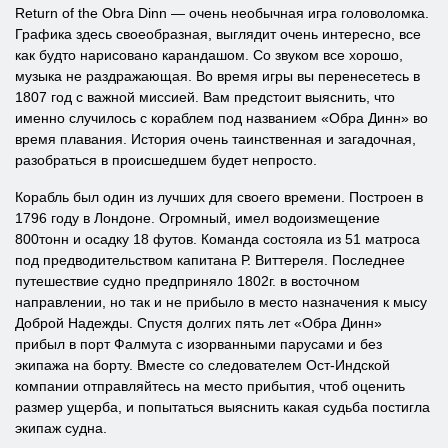
Return of the Obra Dinn — очень необычная игра головоломка.
Графика здесь своеобразная, выглядит очень интересно, все
как будто нарисовано карандашом. Со звуком все хорошо,
музыка не раздражающая. Во время игры вы перенесетесь в
1807 год с важной миссией. Вам предстоит выяснить, что
именно случилось с кораблем под названием «Обра Динн» во
время плавания. История очень таинственная и загадочная,
разобраться в происшедшем будет непросто.
Корабль был один из лучших для своего времени. Построен в
1796 году в Лондоне. Огромный, имел водоизмещение
800тонн и осадку 18 футов. Команда состояла из 51 матроса
под предводительством капитана Р. Виттереля. Последнее
путешествие судно предприняло 1802г. в восточном
направлении, но так и не прибыло в место назначения к мысу
Доброй Надежды. Спустя долгих пять лет «Обра Динн»
прибыл в порт Фалмута с изорванными парусами и без
экипажа на борту. Вместе со следователем Ост-Индской
компании отправляйтесь на место прибытия, чтоб оценить
размер ущерба, и попытаться выяснить какая судьба постигла
экипаж судна.