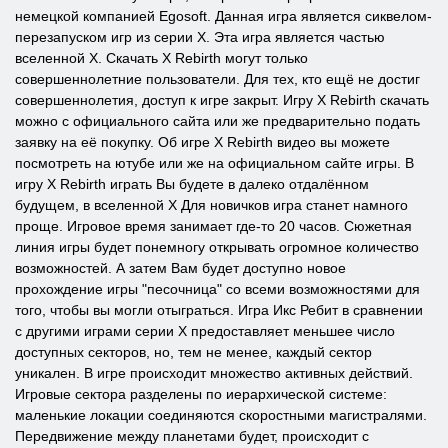
немецкой компанией Egosoft. Данная игра является сиквелом-
перезапуском игр из серии X. Эта игра является частью
вселенной X. Скачать X Rebirth могут только
совершеннолетние пользователи. Для тех, кто ещё не достиг
совершеннолетия, доступ к игре закрыт. Игру X Rebirth скачать
можно с официального сайта или же предварительно подать
заявку на её покупку. Об игре X Rebirth видео вы можете
посмотреть на ютубе или же на официальном сайте игры. В
игру X Rebirth играть Вы будете в далеко отдалённом
будущем, в вселенной Х Для новичков игра станет намного
проще. Игровое время занимает где-то 20 часов. Сюжетная
линия игры будет понемногу открывать огромное количество
возможностей. А затем Вам будет доступно новое
прохождение игры "песочница" со всеми возможностями для
того, чтобы вы могли отыграться. Игра Икс Ребит в сравнении
с другими играми серии X предоставляет меньшее число
доступных секторов, но, тем не менее, каждый сектор
уникален. В игре происходит множество активных действий.
Игровые сектора разделены по иерархической системе:
маленькие локации соединяются скоростными магистралями.
Передвижение между планетами будет, происходит с