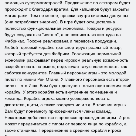
помощью супермагистралей. Продвижение по секторам будет
происходит с благодаря вратам. Для капшипов будут закрыты
магистрали. Тем не менее, прыжки внутри системы доступны
(они потребляют энергию). В игре будет осуществлена
полностью функциональная экономика. Товары и ресурсы
будут создаваться "честно", а не возникать из ниоткуда на
Фабриках. Похоже реализована и перевозка продукции.
Любой торговый корабль транспортирует реальный товар,
который требуется для Фабрики. Реализация нормальной
экономики раскрывает перед игроком реальную возможность
воздействовать на рынок, подключая такую возможность, как
саботаж конкурентов. Главный персонаж игры - это молодой
пилот по имени Рен Отани. У главного персонажа есть второй
пилот – это Иша. Вам будет доступен только один космический
корабль. У этого корабля есть внутренние помещение и
команда. Корабль игрока можно усовершенствовать:
двигатели, щиты, а также вооружение и т.д. В течении игры к
Вам будут понемногу присоединяться члены команд.
Некоторые добавляются в процессе прохождения игры. Игрок
может передвигаться с типом от первого лица по кораблю, а
также станциям. Передвижение в средине корабля игрока