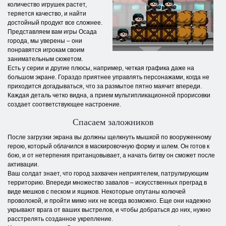
количество игрушек растет,
теряется качество, и найти
достойный продукт все сложнее.
Представляем вам игры Осада
города, мы уверены – они
понравятся игрокам своим
занимательным сюжетом.
Есть у серии и другие плюсы, например, четкая графика даже на
большом экране. Гораздо приятнее управлять персонажами, когда не
приходится догадываться, что за размытое пятно маячит впереди.
Каждая деталь четко видна, а прием мультипликационной прорисовки
создает соответствующее настроение.
Спасаем заложников
После загрузки экрана вы должны щелкнуть мышкой по вооруженному
герою, который облачился в маскировочную форму и шлем. Он готов к
бою, и от нетерпения пританцовывает, а начать битву он сможет после
активации.
Ваш солдат знает, что город захвачен неприятелем, патрулирующим
территорию. Впереди множество завалов – искусственных преград в
виде мешков с песком и ящиков. Некоторые опутаны колючей
проволокой, и пройти мимо них не всегда возможно. Еще они надежно
укрывают врага от ваших выстрелов, и чтобы добраться до них, нужно
расстрелять созданное укрепление.