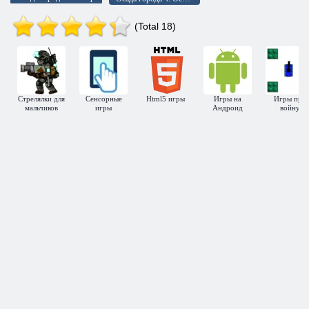
(Total 18)
Стрелялки для
Сенсорные
Html5 игры
Игры на
Игры про
мальчиков
игры
Андроид
войну