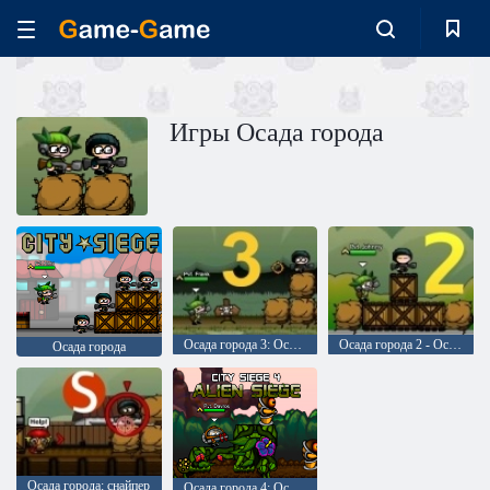
Игры Осада города
Осада города 3: Осада Джунглей
Осада города 2 - Осада курорта
Осада города
Осада города: снайпер
Осада города 4: Осада инопланетян