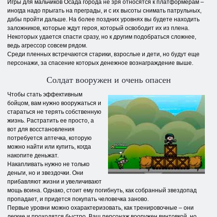
Игры для мальчиков Осада города не зря относятся к платформерам –
иногда надо прыгать на преграды, и с их высоты снимать патрульных,
дабы пройти дальше. На более поздних уровнях вы будете находить
заложников, которые ждут героя, который освободит их из плена.
Некоторых удается спасти сразу, но к другим подобраться сложнее,
ведь агрессор совсем рядом.
Среди пленных встречаются старики, взрослые и дети, но будут еще
персонажи, за спасение которых денежное вознаграждение выше.
Солдат вооружен и очень опасен
Чтобы стать эффективным
бойцом, вам нужно вооружаться и
стараться не терять собственную
жизнь. Растратить ее просто, а
вот для восстановления
потребуется аптечка, которую
можно найти или купить, когда
накопите деньжат.
Накапливать нужно не только
деньги, но и звездочки. Они
прибавляют жизни и увеличивают
мощь воина. Однако, стоит ему погибнуть, как собранный звездопад
пропадает, и придется покупать человечка заново.
Первые уровни можно охарактеризовать, как тренировочные – они
легкие и проходятся быстро. Ваш персонаж вооружен винтовкой, но