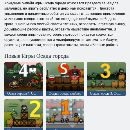
Аркадные онлайн игры Осада города относятся к разделу забав для
мальчиков, но играть бесплатно и девочкам понравится. Простота
управления и динамичные события увлекают в настоящие приключения
маленького солдата, который там всегда, где необходимо победить
врага. У него много миссий: спасти пленных, отвоевать нефтяную вышку,
добывающие ресурсы шахты, отразить нашествие инопланетян. В
каждой серии игры новая история, в которой придется сражаться
оружием, а оно усложняется и модифицируется: автоматы и базуки,
ракетницы и винтовки, лазеры гранатометы, танки и боевые роботы.
Новые Игры Осада города
Осада города 4: Осада инопланетян
Осада города: снайпер
Осада города 3: Осада Джунглей