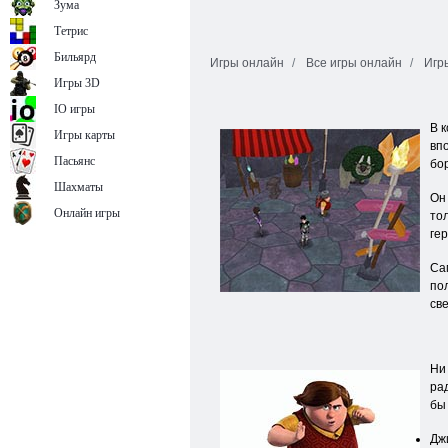
Зума
Тетрис
Бильярд
Игры онлайн
Все игры онлайн
Игр
Игры 3D
IO игры
В 
Игры карты
вп
Пасьянс
бо
Шахматы
Он
Онлайн игры
то
гер
Са
по
св
Ни
ра
бы
Дж