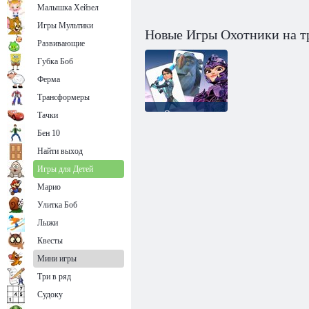
Малышка Хейзел
Игры Мультики
Новые Игры Охотники на т
Развивающие
Губка Боб
Ферма
Трансформеры
Охотники на
Тачки
троллей
Бен 10
Восстание
титанов:
Найти выход
Соответствие
карт памяти
Игры для Детей
Марио
Улитка Боб
Лыжи
Квесты
Мини игры
Три в ряд
Судоку