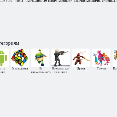
ради того, чтобы помочь добрым троллям победить свирепую армию злобных,
)
тегориям:
ы на
Головоломки
На
Бродилки для
Драки
Тролли
Па
роид
внимательность
мальчиков