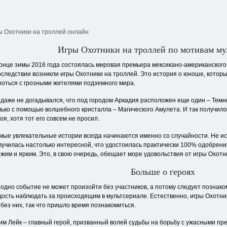
ы Охотники на троллей онлайн
Игры Охотники на троллей по мотивам му
конце зимы 2016 года состоялась мировая премьера мексикано-американского 
оследствии возникли игры Охотники на троллей. Это история о юноше, которы
роться с грозными жителями подземного мира.
 даже не догадывался, что под городом Аркадия расположен еще один – Темн
лько с помощью волшебного кристалла – Магического Амулета. И так получилос
оя, хотя тот его совсем не просил.
мые увлекательные истории всегда начинаются именно со случайности. Не ис
лучилась настолько интересной, что удостоилась практически 100% одобрени
ежим и ярким. Это, в свою очередь, обещает море удовольствия от игры Охотн
Больше о героях
 одно событие не может произойти без участников, а потому следует познако
дость наблюдать за происходящим в мультсериале. Естественно, игры Охотни
 без них, так что пришло время познакомиться.
им Лейк – главный герой, призванный волей судьбы на борьбу с ужасными пр