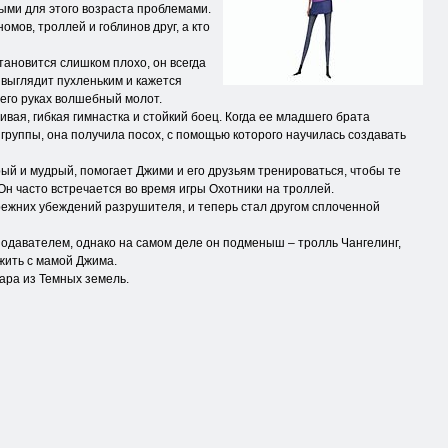
ными для этого возраста проблемами.
омов, троллей и гоблинов друг, а кто
становится слишком плохо, он всегда
 выглядит пухленьким и кажется
в его руках волшебный молот.
ивая, гибкая гимнастка и стойкий боец. Когда ее младшего брата
группы, она получила посох, с помощью которого научилась создавать
ый и мудрый, помогает Джими и его друзьям тренироваться, чтобы те
 Он часто встречается во время игры Охотники на троллей.
прежних убеждений разрушителя, и теперь стал другом сплоченной
одавателем, однако на самом деле он подменыш – тролль Чангелинг,
жить с мамой Джима.
ара из Темных земель.