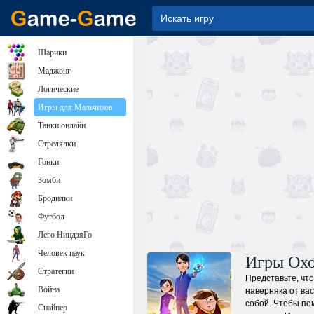
Шарики
Маджонг
Логические
Игры для Мальчиков
Танки онлайн
Стрелялки
Гонки
Зомби
Бродилки
Футбол
Лего НиндзяГо
Человек паук
Игры Охо
Стратегии
Представьте, чт
Война
наверняка от вас
собой. Чтобы пом
Снайпер