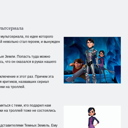
льтсериала
мультсериала, по идее которого
й невольно стал героем, и вынужден
ые Земли. Попасть туда можно
ь, что он оказался в руках нашего
ключение и этот раз. Причем эта
я критиков, назвавших сериал
ики на троллей.
миться с теми, кто подарил нам
ки на троллей тоже не состоялись
едставителями Темных Земель. Ему