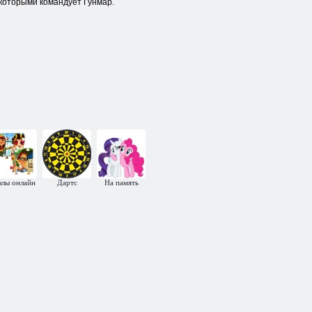
 которыми командует Гунмар.
злы онлайн
Дартс
На память