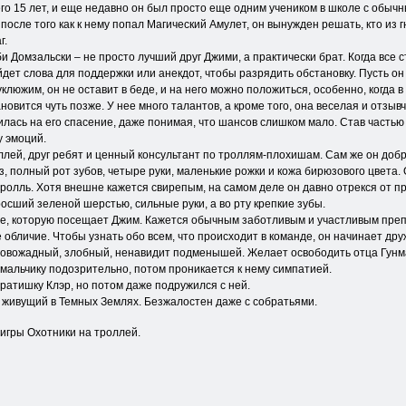
его 15 лет, и еще недавно он был просто еще одним учеником в школе с обыч
после того как к нему попал Магический Амулет, он вынужден решать, кто из гн
г.
и Домзальски – не просто лучший друг Джими, а практически брат. Когда все 
йдет слова для поддержки или анекдот, чтобы разрядить обстановку. Пусть он
клюжим, он не оставит в беде, и на него можно положиться, особенно, когда 
овится чуть позже. У нее много талантов, а кроме того, она веселая и отзывч
лась на его спасение, даже понимая, что шансов слишком мало. Став частью 
у эмоций.
ллей, друг ребят и ценный консультант по троллям-плохишам. Сам же он добр
аз, полный рот зубов, четыре руки, маленькие рожки и кожа бирюзового цвета.
тролль. Хотя внешне кажется свирепым, на самом деле он давно отрекся от 
осший зеленой шерстью, сильные руки, а во рту крепкие зубы.
ле, которую посещает Джим. Кажется обычным заботливым и участливым преп
обличие. Чтобы узнать обо всем, что происходит в команде, он начинает дру
ровожадный, злобный, ненавидит подменышей. Желает освободить отца Гунм
 мальчику подозрительно, потом проникается к нему симпатией.
атишку Клэр, но потом даже подружился с ней.
, живущий в Темных Землях. Безжалостен даже с собратьями.
 игры Охотники на троллей.