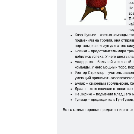
вс
Но 
вра
Тоб
на
неу
Клэр Нуньес – частью команды стан
подменили на тролля, она отправи
порталы, используя для этого сил
Блинки – представитель мира тро
добились успеха. У него шесть гл
Ааарррггхх – большой и сильный 
команды. У него мощный торс, пор
Уолтер Стриклер – учитель в шко
умеющий принимать человеческое 
Булар – свирепый тролль-воин. К
Драал – хотя вначале относится к
НеЭнрике – подменил младшего бр
Гунмар – предводитель Гун-Гумов
Вот с такими героями предстоит играть в