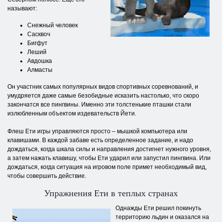
называют:
Снежный человек
Сасквоч
Бигфут
Леший
Авдошка
Алмасты
Он участник самых популярных видов спортивных соревнований, и
умудряется даже самые безобидные исказить настолько, что скоро
закончатся все пингвины. Именно эти толстенькие пташки стали
излюбленным объектом издевательств Йети.
Флеш Ети игры управляются просто – мышкой компьютера или
клавишами. В каждой забаве есть определенное задание, и надо
дождаться, когда шкала силы и направления достигнет нужного уровня,
а затем нажать клавишу, чтобы Ети ударил или запустил пингвина. Или
дождаться, когда ситуация на игровом поле примет необходимый вид,
чтобы совершить действие.
Упражнения Ети в теплых странах
Однажды Ети решил покинуть
территорию льдин и оказался на