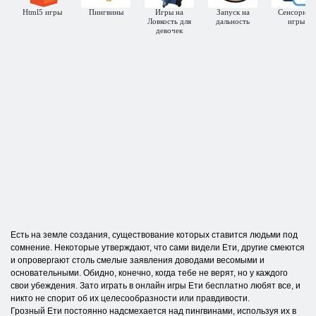
Html5 игры
Пингвины
Игры на
Запуск на
Сенсорные
Ловкость для
дальность
игры
девочек
Есть на земле создания, существование которых ставится людьми под
сомнение. Некоторые утверждают, что сами видели Ети, другие смеются
и опровергают столь смелые заявления доводами весомыми и
основательными. Обидно, конечно, когда тебе не верят, но у каждого
свои убеждения. Зато играть в онлайн игры Ети бесплатно любят все, и
никто не спорит об их целесообразности или правдивости.
Грозный Ети постоянно надсмехается над пингвинами, используя их в