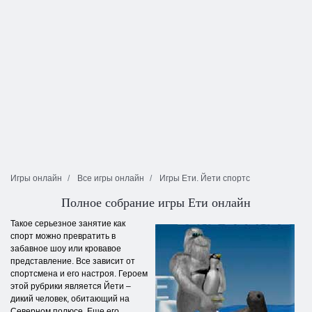
Игры онлайн
Все игры онлайн
Игры Ети. Йети спортс
Полное собрание игры Ети онлайн
Такое серьезное занятие как
спорт можно превратить в
забавное шоу или кровавое
представление. Все зависит от
спортсмена и его настроя. Героем
этой рубрики является Йети –
дикий человек, обитающий на
Северном полюсе. Еще его