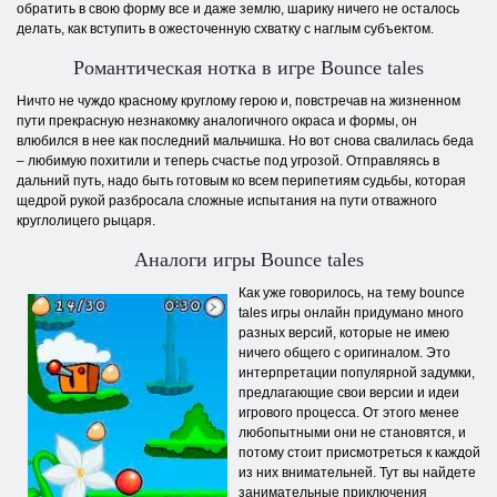
обратить в свою форму все и даже землю, шарику ничего не осталось
делать, как вступить в ожесточенную схватку с наглым субъектом.
Романтическая нотка в игре Bounce tales
Ничто не чуждо красному круглому герою и, повстречав на жизненном
пути прекрасную незнакомку аналогичного окраса и формы, он
влюбился в нее как последний мальчишка. Но вот снова свалилась беда
– любимую похитили и теперь счастье под угрозой. Отправляясь в
дальний путь, надо быть готовым ко всем перипетиям судьбы, которая
щедрой рукой разбросала сложные испытания на пути отважного
круглолицего рыцаря.
Аналоги игры Bounce tales
Как уже говорилось, на тему bounce
tales игры онлайн придумано много
разных версий, которые не имею
ничего общего с оригиналом. Это
интерпретации популярной задумки,
предлагающие свои версии и идеи
игрового процесса. От этого менее
любопытными они не становятся, и
потому стоит присмотреться к каждой
из них внимательней. Тут вы найдете
занимательные приключения