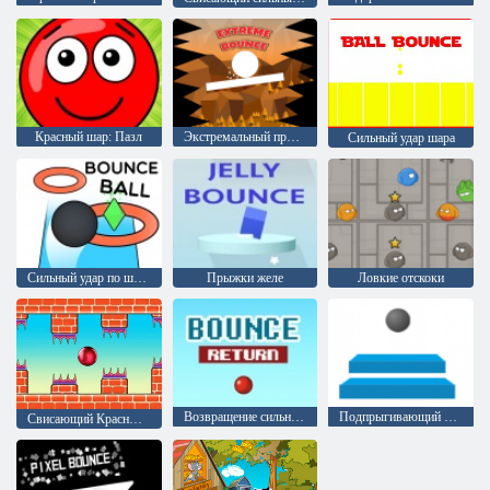
Красный шар: Пазл
Экстремальный прыжок
Сильный удар шара
Сильный удар по шару
Прыжки желе
Ловкие отскоки
Возвращение сильного удара
Подпрыгивающий мяч
Свисающий Красный шар