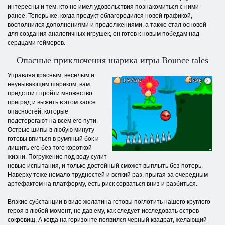
интересны и тем, кто не имел удовольствия познакомиться с ними
ранее. Теперь же, когда продукт облагородился новой графикой,
восполнился дополнениями и продолжениями, а также стал основой
для создания аналогичных игрушек, он готов к новым победам над
сердцами геймеров.
Опасные приключения шарика игры Bounce tales
Управляя красным, веселым и
неунывающим шариком, вам
предстоит пройти множество
преград и выжить в этом хаосе
опасностей, которые
подстерегают на всем его пути.
Острые шипы в любую минуту
готовы впиться в румяный бок и
лишить его без того короткой
жизни. Погружение под воду сулит
новые испытания, и только достойный сможет выплыть без потерь.
Наверху тоже немало трудностей и всякий раз, прыгая за очередным
артефактом на платформу, есть риск сорваться вниз и разбиться.
Вязкие субстанции в виде желатина готовы поглотить нашего круглого
героя в любой момент, не дав ему, как следует исследовать остров
сокровищ. А когда на горизонте появился черный квадрат, желающий