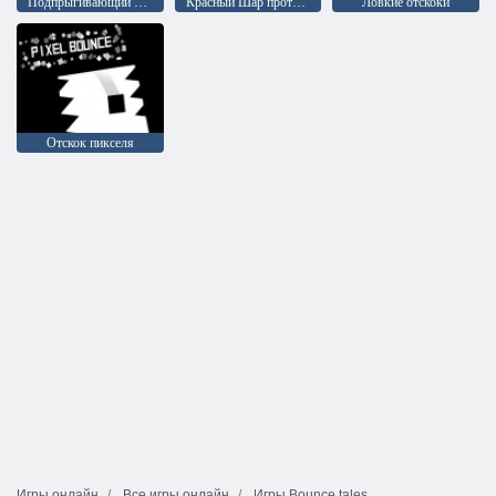
Подпрыгивающий мяч
Красный Шар против Зеленого Короля
Ловкие отскоки
Отскок пикселя
Игры онлайн
Все игры онлайн
Игры Bounce tales