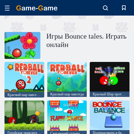
Игры Bounce tales. Играть
онлайн
Красный шар навсегда
Красный Шар против Зеленого Короля
Красный шар навсегда 2
Геройские приключение шара: красный отскок
Подпрыгивать и балансировать
Свисающий сильный удар