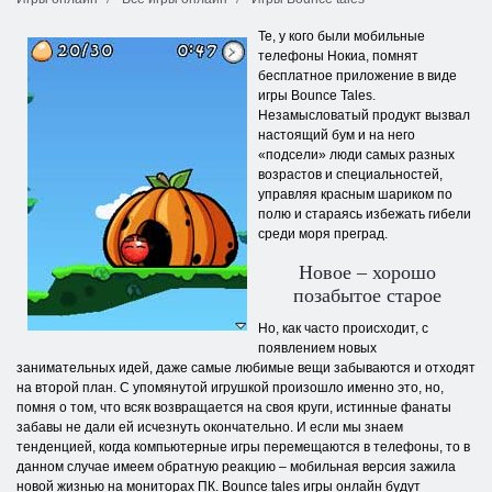
Те, у кого были мобильные
телефоны Нокиа, помнят
бесплатное приложение в виде
игры Bounce Tales.
Незамысловатый продукт вызвал
настоящий бум и на него
«подсели» люди самых разных
возрастов и специальностей,
управляя красным шариком по
полю и стараясь избежать гибели
среди моря преград.
Новое – хорошо
позабытое старое
Но, как часто происходит, с
появлением новых
занимательных идей, даже самые любимые вещи забываются и отходят
на второй план. С упомянутой игрушкой произошло именно это, но,
помня о том, что всяк возвращается на своя круги, истинные фанаты
забавы не дали ей исчезнуть окончательно. И если мы знаем
тенденцией, когда компьютерные игры перемещаются в телефоны, то в
данном случае имеем обратную реакцию – мобильная версия зажила
новой жизнью на мониторах ПК. Bounce tales игры онлайн будут