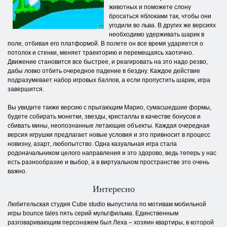
животных и поможете слону
бросаться яблоками так, чтобы они
угодили во льва. В других же версиях
необходимо удерживать шарик в
поле, отбивая его платформой. В полете он все время ударяется о
потолок и стенки, меняет траекторию и перемещаясь хаотично.
Движение становится все быстрее, и реагировать на это надо резво,
дабы ловко отбить очередное падение в бездну. Каждое действие
подразумевает набор игровых баллов, а если пропустить шарик, игра
завершится.
Вы увидите также версию с прыгающим Марио, сумасшедшие формы,
будете собирать монетки, звезды, кристаллы в качестве бонусов и
сбивать мины, неопознанные летающие объекты. Каждая очередная
версия игрушки предлагает новые условия и это привносит в процесс
новизну, азарт, любопытство. Одна казуальная игра стала
родоначальником целого направления и это здорово, ведь теперь у нас
есть разнообразие и выбор, а в виртуальном пространстве это очень
важно.
Интересно
Любительская студия Cube studio выпустила по мотивам мобильной
игры bounce tales пять серий мультфильма. Единственным
разговаривающим персонажем был Леха – хозяин квартиры, в которой