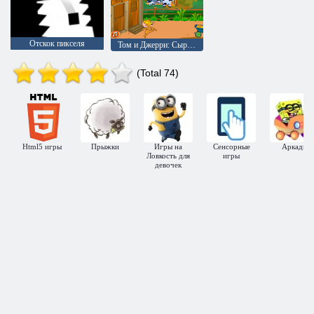
Отскок пикселя
Том и Джерри: Сырная атака
(Total 74)
Html5 игры
Прыжки
Игры на
Сенсорные
Аркады
Ловкость для
игры
девочек