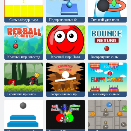
Сильный удар шара
Подпрыгивать и балансировать
Сильный удар по шару
Красный шар навсегда
Красный шар: Пазл
Возвращение сильного удара
Геройские приключение шара: красный отскок
Экстремальный прыжок
Свисающий сильный удар