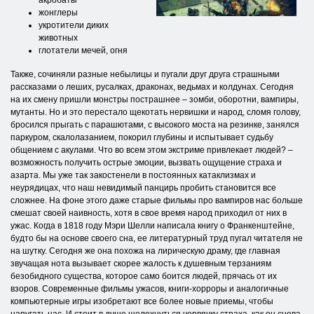
акробаты
жонглеры
укротители диких
животных
глотатели мечей, огня
Также, сочиняли разные небылицы и пугали друг друга страшными
рассказами о леших, русалках, драконах, ведьмах и колдунах. Сегодня
на их смену пришли монстры пострашнее – зомби, оборотни, вампиры,
мутанты. Но и это перестало щекотать нервишки и народ, сломя голову,
бросился прыгать с парашютами, с высокого моста на резинке, занялся
паркуром, скалолазанием, покорил глубины и испытывает судьбу
общением с акулами. Что во всем этом экстриме привлекает людей? –
возможность получить острые эмоции, вызвать ощущение страха и
азарта. Мы уже так закостенели в постоянных катаклизмах и
неурядицах, что наш невидимый панцирь пробить становится все
сложнее. На фоне этого даже старые фильмы про вампиров нас больше
смешат своей наивность, хотя в свое время народ приходил от них в
ужас. Когда в 1818 году Мэри Шелли написала книгу о Франкенштейне,
будто бы на основе своего сна, ее литературный труд пугал читателя не
на шутку. Сегодня же она похожа на лирическую драму, где главная
звучащая нота вызывает скорее жалость к душевным терзаниям
безобидного существа, которое само боится людей, прячась от их
взоров. Современные фильмы ужасов, книги-хорроры и аналогичные
компьютерные игры изобретают все более новые приемы, чтобы