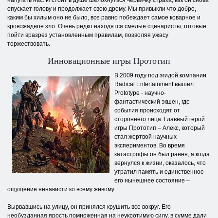
напугать нас. И стоит в душе шелохнуться червячку страха, как он снова
опускает голову и продолжает свою дрему. Мы привыкли что добро,
каким бы хилым оно не было, все равно побеждает самое коварное и
кровожадное зло. Очень редко находятся смелые сценаристы, готовые
пойти вразрез установленным правилам, позволяя ужасу
торжествовать.
Инновационные игры Прототип
В 2009 году под эгидой компании
Radical Entertainment вышел
Prototype - научно-
фантастический экшен, где
события происходят от
стороннего лица. Главный герой
игры Прототип – Алекс, который
стал жертвой научных
экспериментов. Во время
катастрофы он был ранен, а когда
вернулся к жизни, оказалось, что
утратил память и единственное
его нынешнее состояние –
ощущение ненависти ко всему живому.
Вырвавшись на улицу, он принялся крушить все вокруг. Его
необузданная ярость помноженная на неукротимую силу, в сумме дали