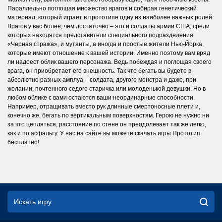
Параллельно поглощая множество врагов и собирая генетический
материал, который играет в прототипе одну из наиболее важных ролей.
Врагов у вас более, чем достаточно – это и солдаты армии США, среди
которых находятся представители специального подразделения
«Черная стража», и мутанты, а иногда и простые жители Нью-Йорка,
которые имеют отношение к вашей истории. Именно поэтому вам вряд
ли надоест облик вашего персонажа. Ведь побеждая и поглощая своего
врага, он приобретает его внешность. Так что бегать вы будете в
абсолютно разных амплуа – солдата, другого монстра и даже, при
желании, почтенного седого старичка или молоденькой девушки. Но в
любом облике с вами остаются ваши неординарные способности.
Например, отращивать вместо рук длинные смертоносные плети и,
конечно же, бегать по вертикальным поверхностям. Герою не нужно ни
за что цепляться, расстояние по стене он преодолевает так же легко,
как и по асфальту. У нас на сайте вы можете скачать игры Прототип
бесплатно!