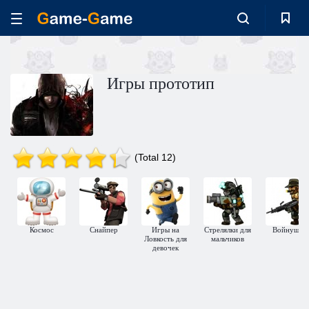
Игры прототип
(Total 12)
Космос
Снайпер
Игры на
Стрелялки для
Войнушки
Ловкость для
мальчиков
девочек