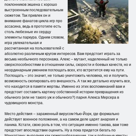
поклонников экшена с хорошо
выстроенным последовательным
сюжетом. Так привлек он и
внимание фанатов цикла игр про
ассасина, ведь в прототипе есть
столь любезные их сердцу
элементы паркура. Одним словом,
игра увлекательная и
рассчитанная на пользователей с
абсолютно различным кругом интересов. Вам предстоит играть за
весьма необычного персонажа. Алекс – мутант, наделенный не только
сверхспособностями в отношении силы, скорости и боевых качеств, но и
неординарным умением поглощать всех, кто встретится ему на пути.
Поглощать – это значит, не только уничтожить человека, но и получить
возможность скопировать его внешность. А так же детально изучить все,
что находится в памяти жертвы. Именно из этих воспоминаний вам и
предстоит составить картину собственной истории превращения из
обычного (или не такого уж и обычного?) парня Алекса Мерсера в
чудовищного монстра.
Место действия – зараженный вирусом Нью-Йорк, где формально
действует военное положение, а на самом деле царят анархия и
паника. Кстати, свою роль в том, что ситуация именно такова, вам тоже
предстоит впоследствии оценить. Ну а пока придется бегать по
Манхэттену, выполняя как сюжетообразующие, так и побочные квесты.