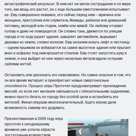
катастрофический результат. В нем нет ни капли сострадания и по мере
того, как мощь его растет, он с еще большим ожесточением испытывает
ее. Ему совершенно неважно, кто сейчас перед ним – мужчина или
женщина, преступник или служитель Фемиды, ребенок или домашний
питомец, молодой или старик, зомби или живой. Он любому оторвет
голову и даже не поморщится. Он словно танк, движется по улицам
города и по ходу рушит здания, швыряет автомобили, вырывает
деревья из земли, словно колоски. Ему незачем искать лифт и лестницу
– одним прыжком он взбирается на самое высотное здание или прыгает
вниз и асфальт под ним крошится стеклом. Ему стоит запустить руку в
землю, и она выйдет из нее через несколько метров вдали острыми
саблями когтей.
Остановить или урезонить его невозможно. Но самое опасное в том, что
он все время мутирует и приобретает новые смертоносные
способности. Процесс игры Прототип предусматривает прохождение
миссий, но если нет желания связываться с обязательными заданиями,
можно просто бегать по городу без особой цели и истреблять его
жителей. Финал игрушки многозначительный, будто игроку дали
возможность самому его додумать.
Презентованная в 2009 году игра
прототип к сегодняшнему
времени уже успела обрасти
достаточным количеством