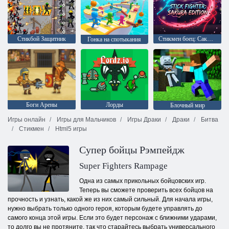
Стикбой Защитник
Стикмен боец: Сакура-издание
Гонка на спотыкания
Боги Арены
Лорды
Блочный мир
Игры онлайн
Игры для Мальчиков
Игры Драки
Драки
Битва
Стикмен
Html5 игры
Супер бойцы Рэмпейдж
Super Fighters Rampage
Одна из самых прикольных бойцовских игр.
Теперь вы сможете проверить всех бойцов на
прочность и узнать, какой же из них самый сильный. Для начала игры,
нужно выбрать только одного героя, которым будете управлять до
самого конца этой игры. Если это будет персонаж с ближними ударами,
то долго вы не протяните, так что старайтесь выбрать универсального