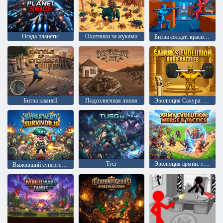
Осада планеты
Охотники за жуками
Битва солдат: красные против синих
Битва камней
Подсолнечная линия
Эволюция Сахура: Битвы с боссами
Тусг
Эволюция армии: тактика и слияние
Выживший супергерой