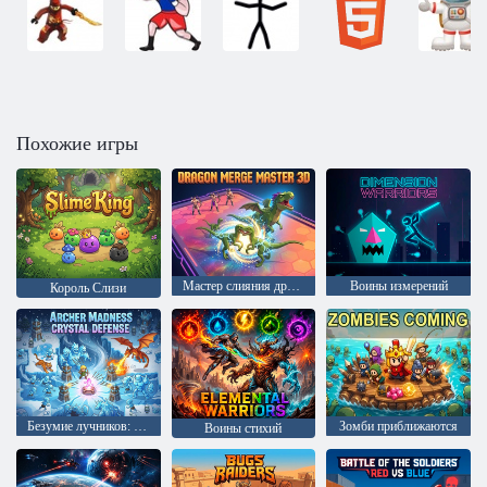
Похожие игры
Мастер слияния драконов 3D
Воины измерений
Король Слизи
Безумие лучников: Кристаллическая защита
Зомби приближаются
Воины стихий