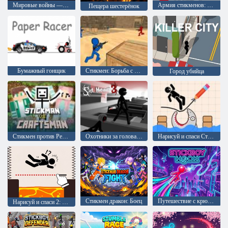
Мировые войны — Танки
Армия стикменов: Оборона
Пещера шестерёнок
Бумажный гонщик
Стикмен: Борьба с терроризмом
Город убийца
Стикмен против Ремесленника
Охотники за головами 3
Нарисуй и спаси Стикмена
Стикмен дракон: Боец
Путешествие с крюком
Нарисуй и спаси 2: Спасение Стикмена