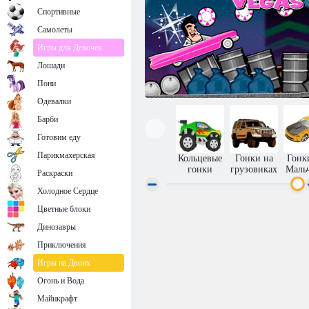
Спортивные
Самолеты
Игры для Девочек
Лошади
Пони
Одевалки
Барби
Готовим еду
Парикмахерская
Кольцевые
Гонки на
Гонк
гонки
грузовиках
Маль
Раскраски
Холодное Сердце
Цветные блоки
Тяжелый Лас-Вегас
Динозавры
Приключения
Игры на Двоих
Огонь и Вода
Майнкрафт