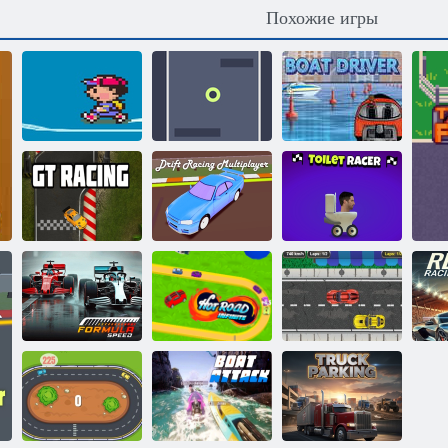
Похожие игры
Несс: Катание
на коньках
Гонка в туннеле
Водитель лодки
Многопользовательская
Скибиди туалет
Гонки GT
дрифт-гонка
гонщик
Горячая Дорога
Формула
в
скорости
Бесконечность
Гоночная игра
си