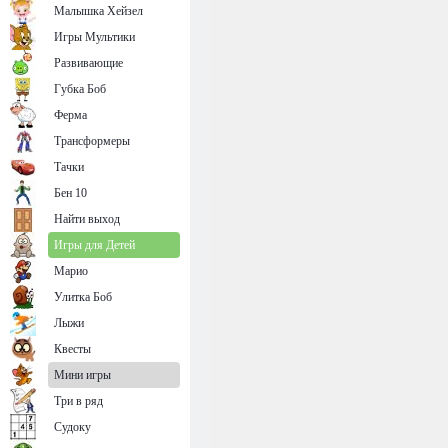
Малышка Хейзел
Игры Мультики
Развивающие
Губка Боб
Ферма
Трансформеры
Тачки
Бен 10
Найти выход
Игры для Детей
Марио
Улитка Боб
Лыжи
Квесты
Мини игры
Три в ряд
Судоку