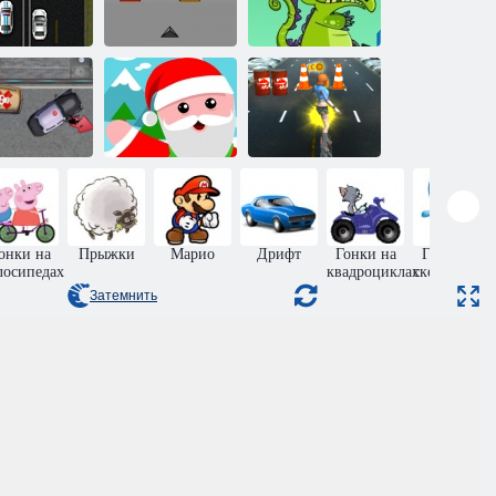
Гонки на
моторных
еследование
лодках в
ФБР
Кубфилд
болоте
ража скорой
Девушка на
помощи
Санта лыжник
скейте
онки на
Прыжки
Марио
Дрифт
Гонки на
Гонки на
лосипедах
квадроциклах
скейтбордах
Затемнить