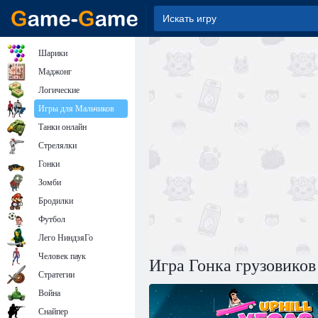
Шарики
Маджонг
Логические
Игры для Мальчиков
Танки онлайн
Стрелялки
Гонки
Зомби
Бродилки
Футбол
Лего НиндзяГо
Человек паук
Игра Гонка грузовиков
Стратегии
Война
Снайпер