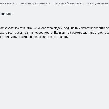
вые гонки
Гонки на грузовиках
Гонки для Мальчиков
Гонки для дево
овиков
Парковка
Безаварийный
Атака на лодке
грузовиков
ках захватывают внимание множества людей, ведь на них может произойти все
хать все трассы, заняв первое место. Если вы не сможете сделать этого, тог
. Приступайте к игре и побеждайте в состязании.