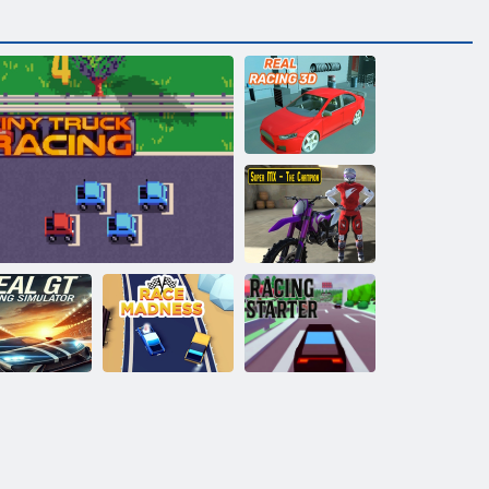
Настоящие
гонки 3D
Супер
мотокросс
Чемпион
Настоящий
гоночный
Гоночное
мулятор GT
Гонки на крошечных грузовиках
безумие
Стартер гонок