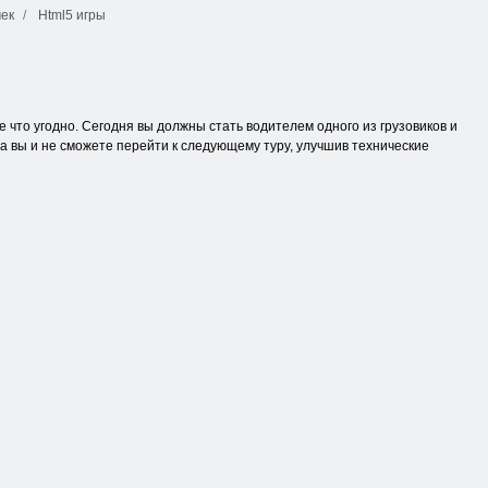
чек
Html5 игры
 что угодно. Сегодня вы должны стать водителем одного из грузовиков и
да вы и не сможете перейти к следующему туру, улучшив технические