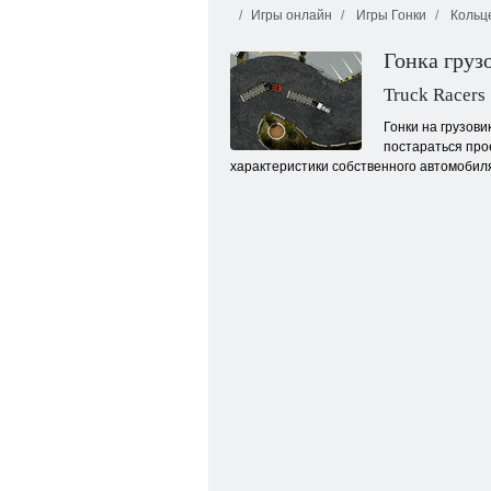
Игры онлайн
Игры Гонки
Кольце
Гонка груз
Truck Racers
Гонки на грузови
постараться прое
характеристики собственного автомобиля
Спрунки Дрифт Мультиплеер