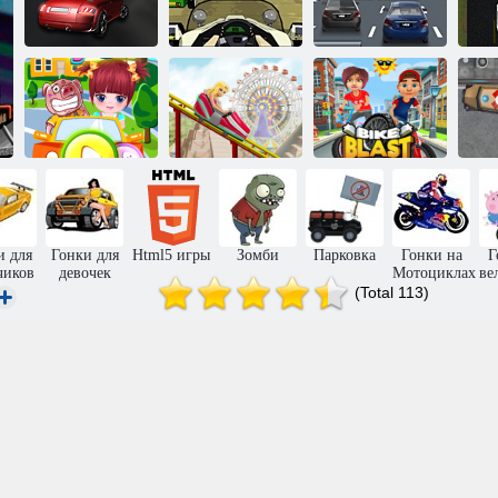
Гонка по
3D гонка на
американским
Бешеная 3D
Пр
Ауди
горкам
гонка
Американские
Велосипедный
К
Гонки с Мией
горки 5
взрыв
и для
Гонки для
Html5 игры
Зомби
Парковка
Гонки на
Г
чиков
девочек
Мотоциклах
ве
(Total 113)