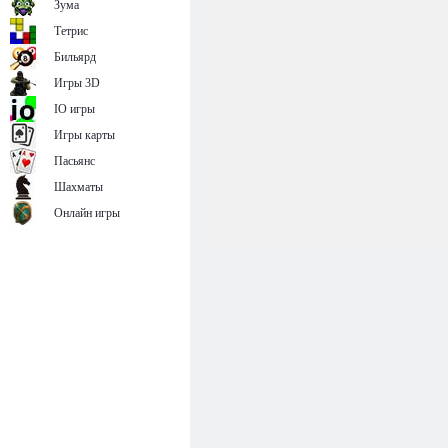
Зума
Тетрис
Бильярд
Игры 3D
IO игры
Игры карты
Пасьянс
Шахматы
Онлайн игры