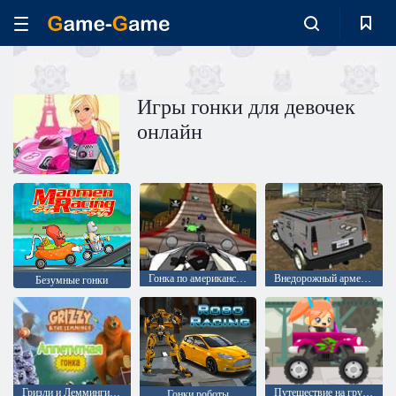
Игры гонки для девочек
онлайн
Гонка по американским горкам 2
Внедорожный армейский джип
Безумные гонки
Гризли и Лемминги: Аппетитная гонка
Путешествие на грузовике
Гонки роботы