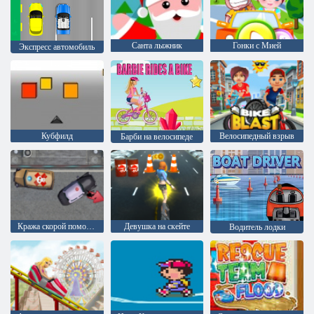
Санта лыжник
Гонки с Мией
Экспресс автомобиль
Кубфилд
Велосипедный взрыв
Барби на велосипеде
Кража скорой помощи
Девушка на скейте
Водитель лодки