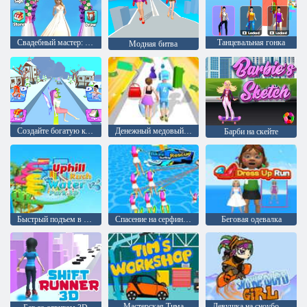
Свадебный мастер: Гонка по мосту
Танцевальная гонка
Модная битва
Создайте богатую королеву
Денежный медовый путь
Барби на скейте
Быстрый подъем в гору Аквапарк 3D
Спасение на серфинге в бикини
Беговая одевалка
Мастерская Тима
Девушка на сноуборде