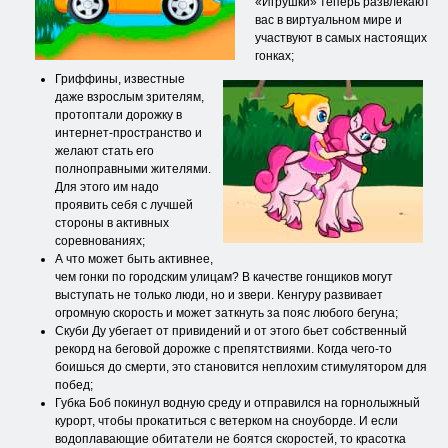
«Игрушки» теперь развлекают
вас в виртуальном мире и
участвуют в самых настоящих
гонках;
Гриффины, известные
даже взрослым зрителям,
протоптали дорожку в
интернет-пространство и
желают стать его
полноправными жителями.
Для этого им надо
проявить себя с лучшей
стороны в активных
соревнованиях;
А что может быть активнее,
чем гонки по городским улицам? В качестве гонщиков могут
выступать не только люди, но и звери. Кенгуру развивает
огромную скорость и может заткнуть за пояс любого бегуна;
Скуби Ду убегает от привидений и от этого бьет собственный
рекорд на беговой дорожке с препятствиями. Когда чего-то
боишься до смерти, это становится неплохим стимулятором для
побед;
Губка Боб покинул водную среду и отправился на горнолыжный
курорт, чтобы прокатиться с ветерком на сноуборде. И если
водоплавающие обитатели не боятся скоростей, то красотка