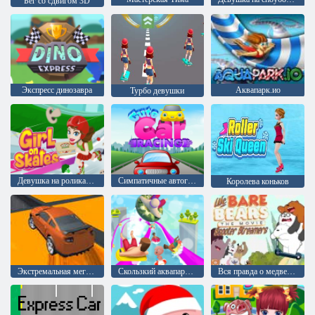
Бег со сдвигом 3D
Экспресс динозавра
Аквапарк.ио
Турбо девушки
Девушка на роликах: Мания пиццы
Симпатичные автогонки
Королева коньков
Экстремальная мега рамповая гонка
Скользкий аквапарк водных горок
Вся правда о медведях: Скутер стримеры