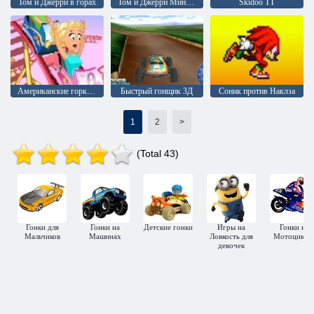
Том и Джерри в горах
Том и Джерри Мини Велосипед
Skidoo TT
Американские горки 2
Быстрый гонщик 3Д
Соник против Наклза
1
2
>
(Total 43)
Гонки для
Гонки на
Детские гонки
Игры на
Гонки на
Мальчиков
Машинах
Ловкость для
Мотоцикла
девочек