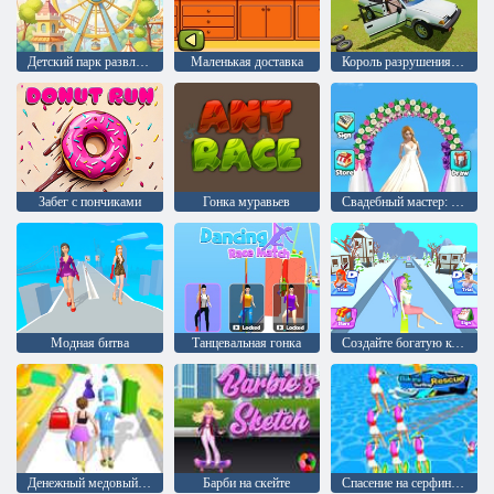
Детский парк развлечений
Маленькая доставка
Король разрушения автомобилей
Забег с пончиками
Гонка муравьев
Свадебный мастер: Гонка по мосту
Модная битва
Танцевальная гонка
Создайте богатую королеву
Денежный медовый путь
Барби на скейте
Спасение на серфинге в бикини