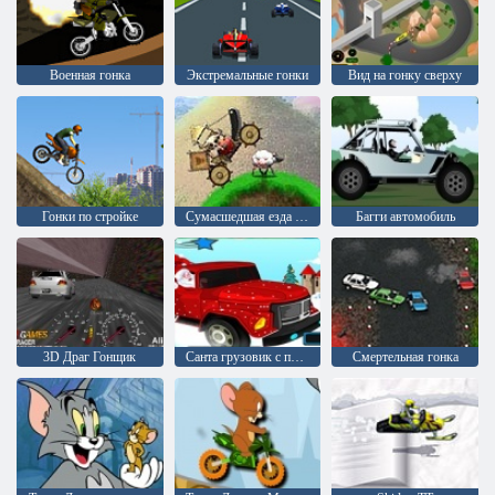
Военная гонка
Экстремальные гонки
Вид на гонку сверху
Гонки по стройке
Сумасшедшая езда орка
Багги автомобиль
3D Драг Гонщик
Санта грузовик с подарками
Смертельная гонка