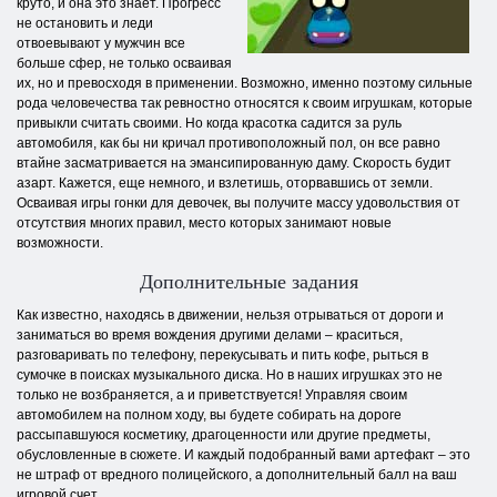
круто, и она это знает. Прогресс
не остановить и леди
отвоевывают у мужчин все
больше сфер, не только осваивая
их, но и превосходя в применении. Возможно, именно поэтому сильные
рода человечества так ревностно относятся к своим игрушкам, которые
привыкли считать своими. Но когда красотка садится за руль
автомобиля, как бы ни кричал противоположный пол, он все равно
втайне засматривается на эмансипированную даму. Скорость будит
азарт. Кажется, еще немного, и взлетишь, оторвавшись от земли.
Осваивая игры гонки для девочек, вы получите массу удовольствия от
отсутствия многих правил, место которых занимают новые
возможности.
Дополнительные задания
Как известно, находясь в движении, нельзя отрываться от дороги и
заниматься во время вождения другими делами – краситься,
разговаривать по телефону, перекусывать и пить кофе, рыться в
сумочке в поисках музыкального диска. Но в наших игрушках это не
только не возбраняется, а и приветствуется! Управляя своим
автомобилем на полном ходу, вы будете собирать на дороге
рассыпавшуюся косметику, драгоценности или другие предметы,
обусловленные в сюжете. И каждый подобранный вами артефакт – это
не штраф от вредного полицейского, а дополнительный балл на ваш
игровой счет.