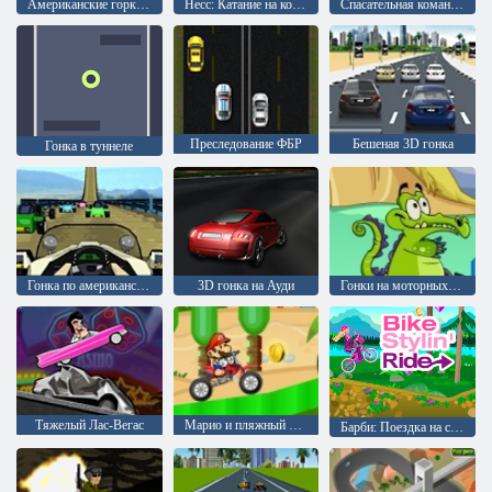
Американские горки 5
Несс: Катание на коньках
Спасательная команда: Потоп
Преследование ФБР
Бешеная 3D гонка
Гонка в туннеле
Гонка по американским горкам
3D гонка на Ауди
Гонки на моторных лодках в болоте
Тяжелый Лас-Вегас
Марио и пляжный мотоцикл
Барби: Поездка на стильном велосипеде