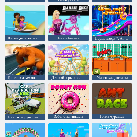
Никелодеон: вечеринка гонщиков
Барби байкер
Порыв вверх 7: Аквапарк
Гризли и лемминги: Погоня за леммингами
Детский парк развлечений
Маленькая доставка
Забег с пончиками
Гонка муравьев
Король разрушения автомобилей