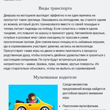
Виды транспорта
Девушка на мотоцикле выглядит эффектно и ни один мужчина не
пропустит такое зрелища. Оказавшись на ипподроме, вы станете одним
из жокеев, который долго тренировался вместе со своей лошадью и
теперь питает надежды на победу. Если сольетесь с ними в одном
тандеме, это повысит их шансы и принесет удачу. Автомобили красные,
голубые и розовые мчат своих наездниц по трассам и узким
проселочным тропам. Для совсем юных гонщиц есть забавные игрушки,
где в соревнованиях участвуют девочки, катаясь на велосипеде.
Присутствуют также игры на двоих и можно пригласить к процессу
родственную душу, чтобы получить двойное удовольствие и сразиться с
настоящим соперником. По пути будут встречаться разные
неприятности – камни, бревна, лужи, холмики, крутые повороты. Их
надо старательно объезжать, чтобы не выбыть из соревнований.
Мультяшные водители
Среди множества
предложений всегда найдется
достойная вашего внимания
игра:
Персонажи мультфильма