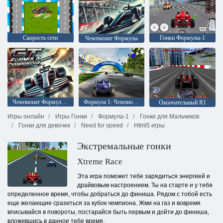
Скорость сети
Гонки Формулы-1
Чемпионат Формулы
Чемпионат Формулы GT
Формула 1: Чемпионат
Окончательный R1
Игры онлайн
Игры Гонки
Формула-1
Гонки для Мальчиков
Гонки для девочек
Need for speed
Html5 игры
Экстремальные гонки
Xtreme Race
Эта игра поможет тебе зарядиться энергией и
драйвовым настроением. Ты на старте и у тебя
определенное время, чтобы добраться до финиша. Рядом с тобой есть
еще желающие сразиться за кубок чемпиона. Жми на газ и вовремя
вписывайся в повороты, постарайся быть первым и дойти до финиша,
вложившись в данное тебе время.