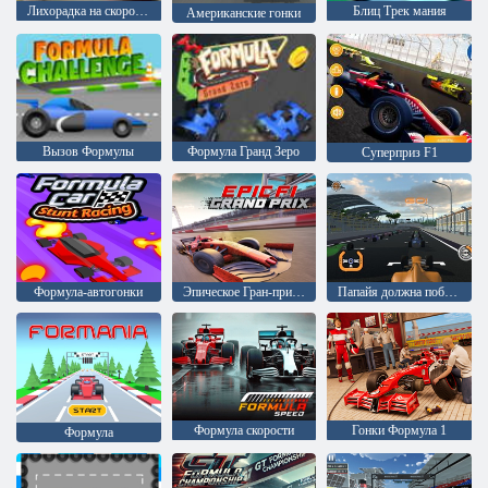
Лихорадка на скорость
Блиц Трек мания
Американские гонки
Вызов Формулы
Формула Гранд Зеро
Суперприз F1
Формула-автогонки
Эпическое Гран-при F1
Папайя должна победить
Формула скорости
Гонки Формула 1
Формула