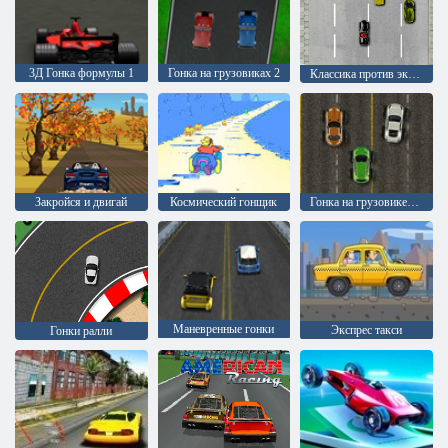
3Д Гонка формулы 1
Гонка на грузовиках 2
Классика против экзотики
Закройся и двигай
Космический гонщик
Гонка на грузовике-монстре
Маневренные гонки
Экспрес такси
Гонки ралли