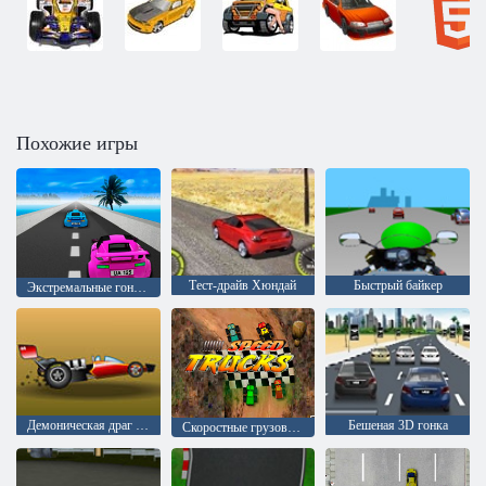
Похожие игры
Тест-драйв Хюндай
Быстрый байкер
Экстремальные гонки 2
Демоническая драг гонка 2
Бешеная 3D гонка
Скоростные грузовики