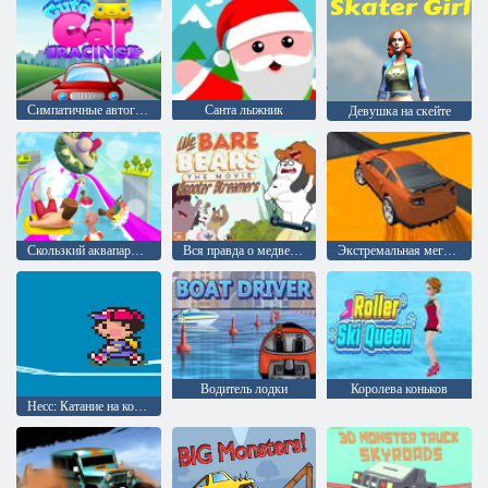
Симпатичные автогонки
Санта лыжник
Девушка на скейте
Скользкий аквапарк водных горок
Вся правда о медведях: Скутер стримеры
Экстремальная мега рамповая гонка
Водитель лодки
Королева коньков
Несс: Катание на коньках