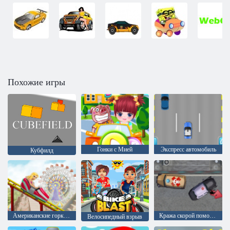
Похожие игры
Гонки с Мией
Экспресс автомобиль
Кубфилд
Американские горки 5
Кража скорой помощи
Велосипедный взрыв