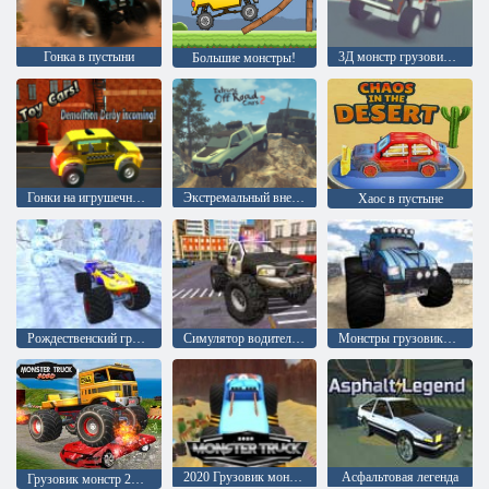
Гонка в пустыни
3Д монстр грузовик на воздушной трассе
Большие монстры!
Гонки на игрушечных машинах
Экстремальный внедорожник 2
Хаос в пустыне
Рождественский грузовик монстр
Симулятор водителя полицейского грузовика
Монстры грузовики: Фристайл
2020 Грузовик монстр
Асфальтовая легенда
Грузовик монстр 2020