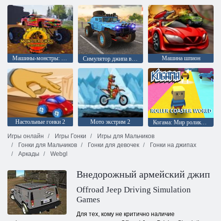
Машины-монстры: Окончательный симулятор
Машина шпион
Симулятор джипа внедорожника 4x4
Настольные гонки 2
Мото экстрим 2
Когама: Мир роликовых машин
Игры онлайн
Игры Гонки
Игры для Мальчиков
Гонки для Мальчиков
Гонки для девочек
Гонки на джипах
Аркады
Webgl
Внедорожный армейский джип
Offroad Jeep Driving Simulation
Games
Для тех, кому не критично наличие