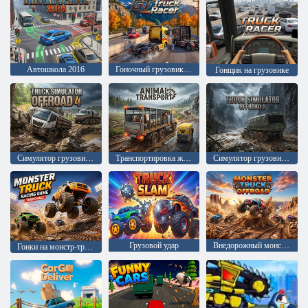
Автошкола 2016
Гоночный грузовик GT
Гонщик на грузовике
Симулятор грузовика по бездорожью 4
Транспортировка животных
Симулятор грузовика по бездорожью 2
Грузовой удар
Внедорожный монстр-трак
Гонки на монстр-траках