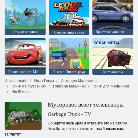
Безумные гонки
Яростные уличные гонки
Смертельная гонка
Тачки: скорость Молнии
Такси в Пиксел-роуд
Металлолом
Игры онлайн
Игры Гонки
Игры для Мальчиков
Гонки на грузовиках
Гонки на Машинах
Гонки для Мальчиков
Html5 игры
Мусоровоз везет телевизоры
Garbage Truck - TV
Соберите весь брак и отвезите его на свалку.
Чем быстрее вы отвезете, тем больше вам
заплатят.