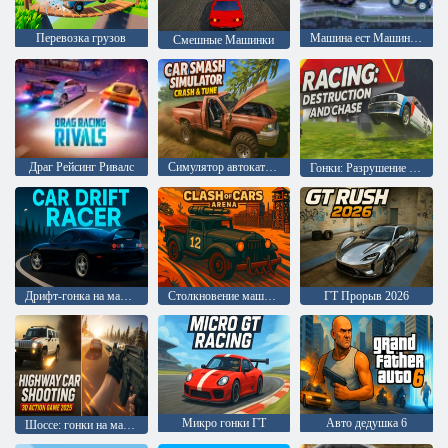
Перевозка грузов
Машина ест Машину: Злые автомобили
Смешные Машинки
Драг Рейсинг Ривалс
Симулятор автокатастрофы: крушение и тюнинг
Гонки: Разрушение и погоня
Дрифт-гонка на машинах
Столкновение машин: Арена
ГТ Прорыв 2026
Микро гонки ГТ
Авто дедушка 6
Шоссе: гонки на машинах 3D экшен 2025